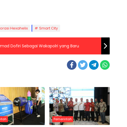
orasi Hexahelix
Smart City
hmad Dofiri Sebagai Wakapolri yang Baru
ntah
Pemerintah