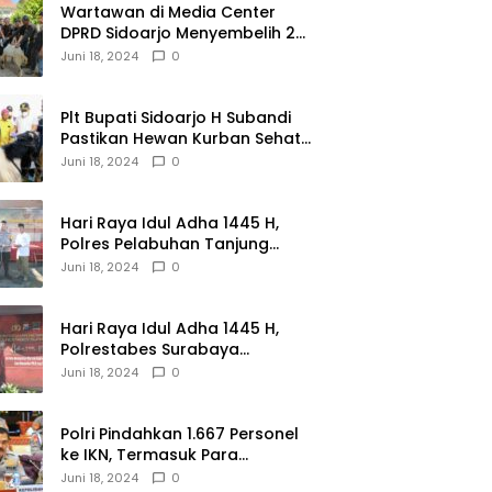
Wartawan di Media Center
DPRD Sidoarjo Menyembelih 2
Ekor Kambing
Juni 18, 2024
0
Plt Bupati Sidoarjo H Subandi
Pastikan Hewan Kurban Sehat
dan Aman
Juni 18, 2024
0
Hari Raya Idul Adha 1445 H,
Polres Pelabuhan Tanjung
Perak Salurkan 49 Hewan
Juni 18, 2024
0
Korban.
Hari Raya Idul Adha 1445 H,
Polrestabes Surabaya
Menerima dan Menyalurkan
Juni 18, 2024
0
143 Hewan Kurban
Polri Pindahkan 1.667 Personel
ke IKN, Termasuk Para
Jenderal.
Juni 18, 2024
0