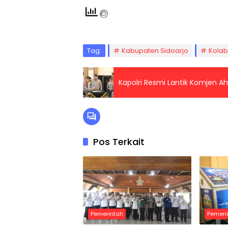
Tag:
Kabupaten Sidoarjo
Kolab
Kapolri Resmi Lantik Komjen A
Pos Terkait
Pemerintah
Pemeri