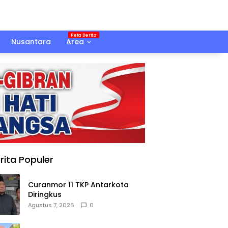
Nusantara
Area
rita Populer
Curanmor 11 TKP Antarkota
Diringkus
Agustus 7, 2026
0