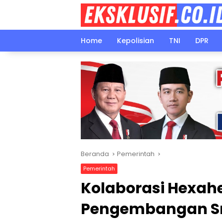
Langsung
ke
konten
Home
Kepolisian
TNI
DPR
Beranda
Pemerintah
Pemerintah
Kolaborasi Hexahe
Pengembangan Sm