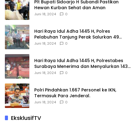
Plt Bupati Sidoarjo H Subandi Pastikan
Hewan Kurban Sehat dan Aman
Juni 18, 2024
0
Hari Raya Idul Adha 1445 H, Polres
Pelabuhan Tanjung Perak Salurkan 49
Hewan Korban.
Juni 18, 2024
0
Hari Raya Idul Adha 1445 H, Polrestabes
Surabaya Menerima dan Menyalurkan 143
Hewan Kurban
Juni 18, 2024
0
Polri Pindahkan 1.667 Personel ke IKN,
Termasuk Para Jenderal.
Juni 18, 2024
0
EksklusifTV