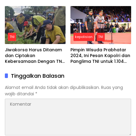
Pengembangan Sentra
Tanaman Hortikultura
TNI
kepolisian
TNI
Jiwakorsa Harus Ditanam
Pimpin Wisuda Prabhatar
dan Ciptakan
2024, Ini Pesan Kapolri dan
Kebersamaan Dengan TNI,
Panglima TNI untuk 1.104
Anggota Koramil 0816/11
Taruna
Tarik Kerja Bakti Bersih-
Tinggalkan Balasan
bersih Desa
Alamat email Anda tidak akan dipublikasikan.
Ruas yang
wajib ditandai
*