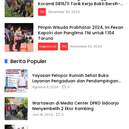
Koramil 0816/11 Tarik Kerja Bakti Bersih-
bersih Desa
TNI
Desember 30, 2024
Pimpin Wisuda Prabhatar 2024, Ini Pesan
Kapolri dan Panglima TNI untuk 1.104
Taruna
Kepolisian
TNI
November 30, 2024
Berita Populer
Yayasan Pelopor Rumah Sehat Buka
Layanan Pengaduan dan Pendampingan
Rehabilitasi NAPZA 24 Jam
Agustus 8, 2026
0
Wartawan di Media Center DPRD Sidoarjo
Menyembelih 2 Ekor Kambing
Juni 18, 2024
0