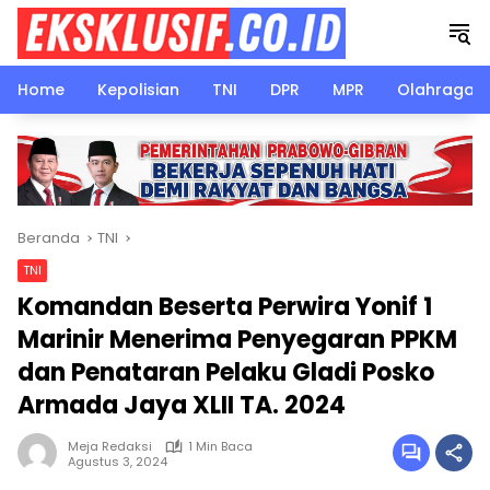
Langsung
ke
konten
Home
Kepolisian
TNI
DPR
MPR
Olahraga
Beranda
TNI
TNI
Komandan Beserta Perwira Yonif 1
Marinir Menerima Penyegaran PPKM
dan Penataran Pelaku Gladi Posko
Armada Jaya XLII TA. 2024
Meja Redaksi
1 Min Baca
Agustus 3, 2024