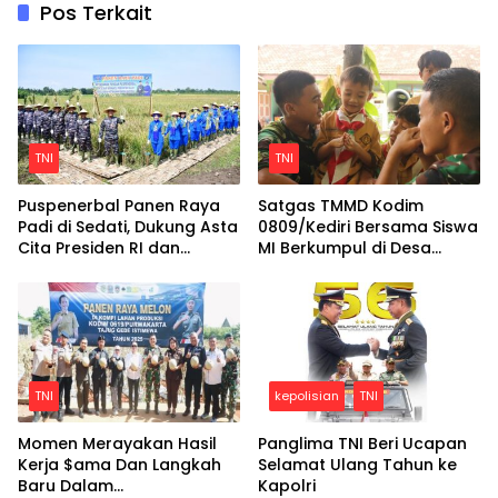
Pos Terkait
TNI
TNI
Puspenerbal Panen Raya
Satgas TMMD Kodim
Padi di Sedati, Dukung Asta
0809/Kediri Bersama Siswa
Cita Presiden RI dan
MI Berkumpul di Desa
Program Ketahanan
Gadungan Kecamatan
Pangan Nasional
Puncu
TNI
kepolisian
TNI
Momen Merayakan Hasil
Panglima TNI Beri Ucapan
Kerja $ama Dan Langkah
Selamat Ulang Tahun ke
Baru Dalam
Kapolri