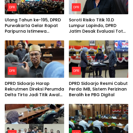
DPR
DPR
Ulang Tahun ke-195, DPRD
Soroti Risiko Titik 10.D
Purwakarta Gelar Rapat
Lumpur Lapindo, DPRD
Paripurna Istimewa
Jatim Desak Evaluasi Total
Berbalut Adat Sunda
Kekuatan Tanggul
DPR
DPR
DPRD Sidoarjo Harap
DPRD Sidoarjo Resmi Cabut
Rekrutmen Direksi Perumda
Perda IMB, Sistem Perizinan
Delta Tirta Jadi Titik Awal
Beralih ke PBG Digital
Perbaikan Layanan