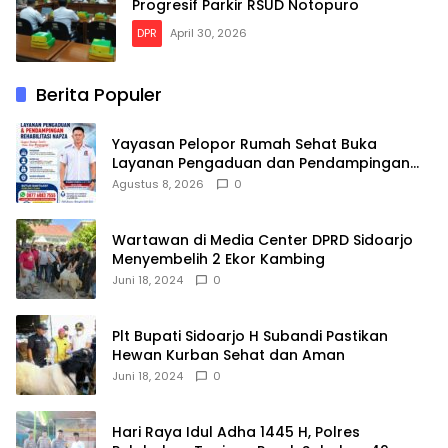
Progresif Parkir RSUD Notopuro
DPR
April 30, 2026
Berita Populer
Yayasan Pelopor Rumah Sehat Buka
Layanan Pengaduan dan Pendampingan
Rehabilitasi NAPZA 24 Jam
Agustus 8, 2026
0
Wartawan di Media Center DPRD Sidoarjo
Menyembelih 2 Ekor Kambing
Juni 18, 2024
0
Plt Bupati Sidoarjo H Subandi Pastikan
Hewan Kurban Sehat dan Aman
Juni 18, 2024
0
Hari Raya Idul Adha 1445 H, Polres