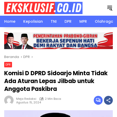
Langsung
ke
konten
Home
Kepolisian
TNI
DPR
MPR
Olahraga
Beranda
DPR
DPR
Komisi D DPRD Sidoarjo Minta Tidak
Ada Aturan Lepas Jilbab untuk
Anggota Paskibra
Meja Redaksi
2 Min Baca
Agustus 15, 2024