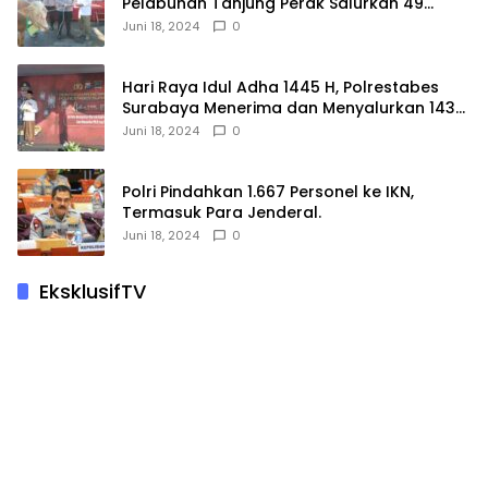
Pelabuhan Tanjung Perak Salurkan 49
Hewan Korban.
Juni 18, 2024
0
Hari Raya Idul Adha 1445 H, Polrestabes
Surabaya Menerima dan Menyalurkan 143
Hewan Kurban
Juni 18, 2024
0
Polri Pindahkan 1.667 Personel ke IKN,
Termasuk Para Jenderal.
Juni 18, 2024
0
EksklusifTV