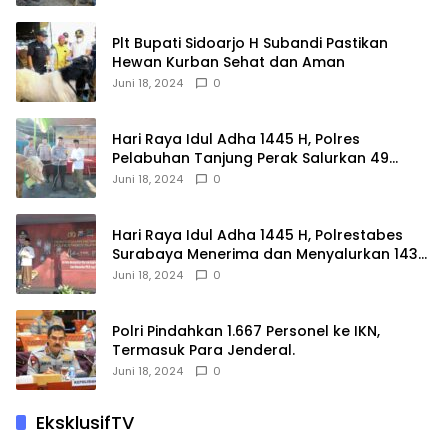
Plt Bupati Sidoarjo H Subandi Pastikan
Hewan Kurban Sehat dan Aman
Juni 18, 2024
0
Hari Raya Idul Adha 1445 H, Polres
Pelabuhan Tanjung Perak Salurkan 49
Hewan Korban.
Juni 18, 2024
0
Hari Raya Idul Adha 1445 H, Polrestabes
Surabaya Menerima dan Menyalurkan 143
Hewan Kurban
Juni 18, 2024
0
Polri Pindahkan 1.667 Personel ke IKN,
Termasuk Para Jenderal.
Juni 18, 2024
0
EksklusifTV