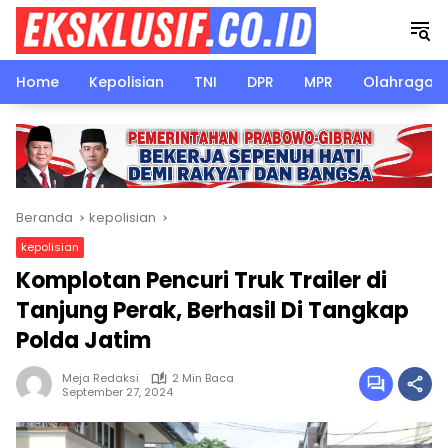
Langsung
ke
konten
Home
Kepolisian
TNI
DPR
MPR
Olahraga
Beranda
kepolisian
kepolisian
Komplotan Pencuri Truk Trailer di
Tanjung Perak, Berhasil Di Tangkap
Polda Jatim
Meja Redaksi
2 Min Baca
September 27, 2024