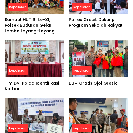
kepolisian
kepolisian
Sambut HUT RI ke-81,
Polres Gresik Dukung
Polsek Buduran Gelar
Program Sekolah Rakyat
Lomba Layang-Layang
kepolisian
kepolisian
Tim DVI Polda Identifikasi
BBM Gratis Ojol Gresik
Korban
kepolisian
kepolisian