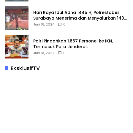
Hari Raya Idul Adha 1445 H, Polrestabes
Surabaya Menerima dan Menyalurkan 143
Hewan Kurban
Juni 18, 2024
0
Polri Pindahkan 1.667 Personel ke IKN,
Termasuk Para Jenderal.
Juni 18, 2024
0
EksklusifTV