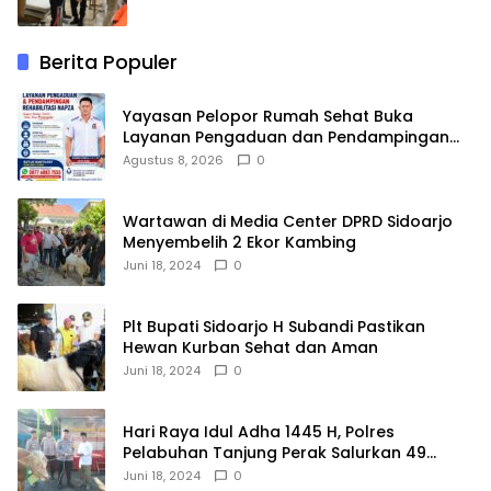
Berita Populer
Yayasan Pelopor Rumah Sehat Buka
Layanan Pengaduan dan Pendampingan
Rehabilitasi NAPZA 24 Jam
Agustus 8, 2026
0
Wartawan di Media Center DPRD Sidoarjo
Menyembelih 2 Ekor Kambing
Juni 18, 2024
0
Plt Bupati Sidoarjo H Subandi Pastikan
Hewan Kurban Sehat dan Aman
Juni 18, 2024
0
Hari Raya Idul Adha 1445 H, Polres
Pelabuhan Tanjung Perak Salurkan 49
Hewan Korban.
Juni 18, 2024
0