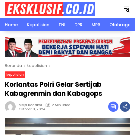
Langsung
ke
konten
Home
Kepolisian
TNI
DPR
MPR
Olahraga
Beranda
kepolisian
kepolisian
Korlantas Polri Gelar Sertijab
Kabagrenmin dan Kabagops
Meja Redaksi
2 Min Baca
Oktober 3, 2024