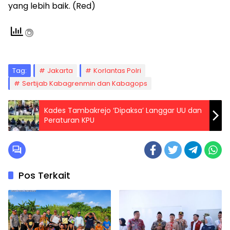
yang lebih baik. (Red)
Tag:
Jakarta
Korlantas Polri
Sertijab Kabagrenmin dan Kabagops
Kades Tambakrejo ‘Dipaksa’ Langgar UU dan
Peraturan KPU
Pos Terkait