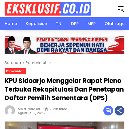
Langsung
ke
konten
Home
Kepolisian
TNI
DPR
MPR
Olahraga
Beranda
Pemerintah
Pemerintah
KPU Sidoarjo Menggelar Rapat Pleno
Terbuka Rekapitulasi Dan Penetapan
Daftar Pemilih Sementara (DPS)
Meja Redaksi
2 Min Baca
Agustus 12, 2024