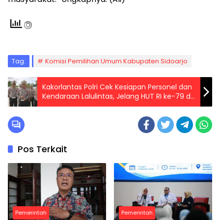
Tag:
Komisi Pemilihan Umum Kabupaten Sidoarjo
Kakorlantas Polri Cek Kesiapan Personel dan
Kendaraan Lalulintas, Jelang HUT RI ke-79 di
IKN
Pos Terkait
Pemerintah
Pemerintah