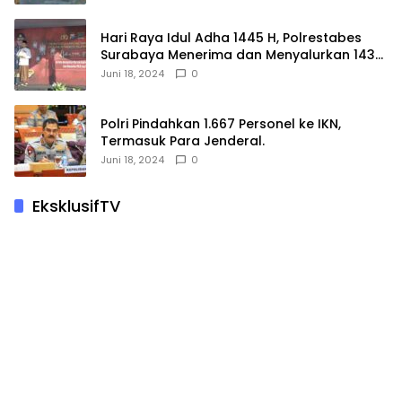
Hari Raya Idul Adha 1445 H, Polrestabes
Surabaya Menerima dan Menyalurkan 143
Hewan Kurban
Juni 18, 2024
0
Polri Pindahkan 1.667 Personel ke IKN,
Termasuk Para Jenderal.
Juni 18, 2024
0
EksklusifTV