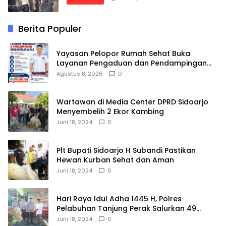
Berita Populer
Yayasan Pelopor Rumah Sehat Buka
Layanan Pengaduan dan Pendampingan
Rehabilitasi NAPZA 24 Jam
Agustus 8, 2026
0
Wartawan di Media Center DPRD Sidoarjo
Menyembelih 2 Ekor Kambing
Juni 18, 2024
0
Plt Bupati Sidoarjo H Subandi Pastikan
Hewan Kurban Sehat dan Aman
Juni 18, 2024
0
Hari Raya Idul Adha 1445 H, Polres
Pelabuhan Tanjung Perak Salurkan 49
Hewan Korban.
Juni 18, 2024
0