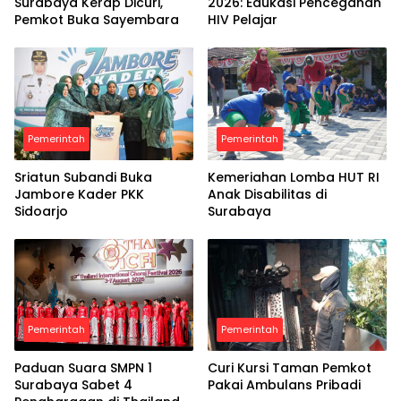
Surabaya Kerap Dicuri,
2026: Edukasi Pencegahan
Pemkot Buka Sayembara
HIV Pelajar
Pemerintah
Pemerintah
Sriatun Subandi Buka
Kemeriahan Lomba HUT RI
Jambore Kader PKK
Anak Disabilitas di
Sidoarjo
Surabaya
Pemerintah
Pemerintah
Paduan Suara SMPN 1
Curi Kursi Taman Pemkot
Surabaya Sabet 4
Pakai Ambulans Pribadi