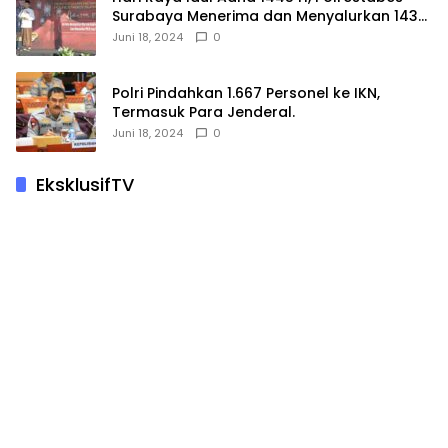
Surabaya Menerima dan Menyalurkan 143
Hewan Kurban
Juni 18, 2024
0
Polri Pindahkan 1.667 Personel ke IKN,
Termasuk Para Jenderal.
Juni 18, 2024
0
EksklusifTV