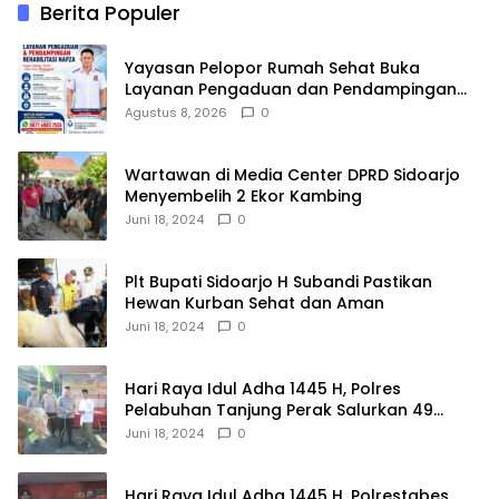
Berita Populer
Yayasan Pelopor Rumah Sehat Buka
Layanan Pengaduan dan Pendampingan
Rehabilitasi NAPZA 24 Jam
Agustus 8, 2026
0
Wartawan di Media Center DPRD Sidoarjo
Menyembelih 2 Ekor Kambing
Juni 18, 2024
0
Plt Bupati Sidoarjo H Subandi Pastikan
Hewan Kurban Sehat dan Aman
Juni 18, 2024
0
Hari Raya Idul Adha 1445 H, Polres
Pelabuhan Tanjung Perak Salurkan 49
Hewan Korban.
Juni 18, 2024
0
Hari Raya Idul Adha 1445 H, Polrestabes