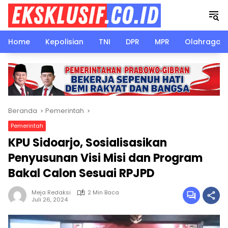
Langsung
ke
konten
Home
Kepolisian
TNI
DPR
MPR
Olahraga
Beranda
Pemerintah
Pemerintah
KPU Sidoarjo, Sosialisasikan
Penyusunan Visi Misi dan Program
Bakal Calon Sesuai RPJPD
Meja Redaksi
2 Min Baca
Juli 26, 2024