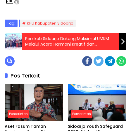
Tag:
KPU Kabupaten Sidoarjo
Pemkab Sidoarjo Dukung Maksimal UMKM
Melalui Acara Harmoni Kreatif dan
Peringatan Hari Anak Nasional
Pos Terkait
Pemerintah
Pemerintah
Aset Fasum Taman
Sidoarjo Youth Safeguard