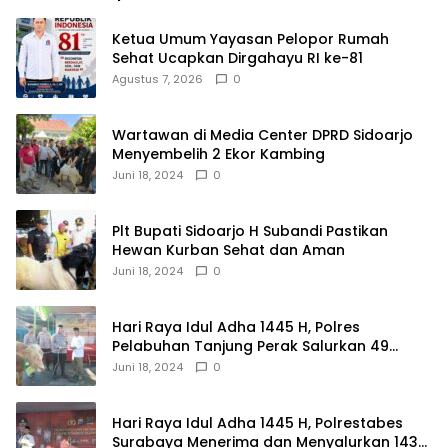
Ketua Umum Yayasan Pelopor Rumah
Sehat Ucapkan Dirgahayu RI ke-81
Agustus 7, 2026
0
Wartawan di Media Center DPRD Sidoarjo
Menyembelih 2 Ekor Kambing
Juni 18, 2024
0
Plt Bupati Sidoarjo H Subandi Pastikan
Hewan Kurban Sehat dan Aman
Juni 18, 2024
0
Hari Raya Idul Adha 1445 H, Polres
Pelabuhan Tanjung Perak Salurkan 49
Hewan Korban.
Juni 18, 2024
0
Hari Raya Idul Adha 1445 H, Polrestabes
Surabaya Menerima dan Menyalurkan 143