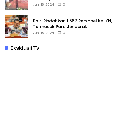
Hewan Kurban
Juni 18, 2024
0
Polri Pindahkan 1.667 Personel ke IKN,
Termasuk Para Jenderal.
Juni 18, 2024
0
EksklusifTV