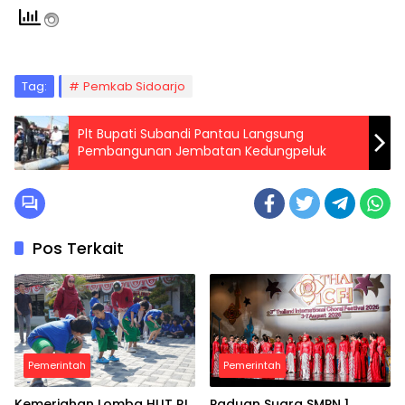
Tag:
Pemkab Sidoarjo
Plt Bupati Subandi Pantau Langsung
Pembangunan Jembatan Kedungpeluk
Pos Terkait
Pemerintah
Pemerintah
Kemeriahan Lomba HUT RI
Paduan Suara SMPN 1