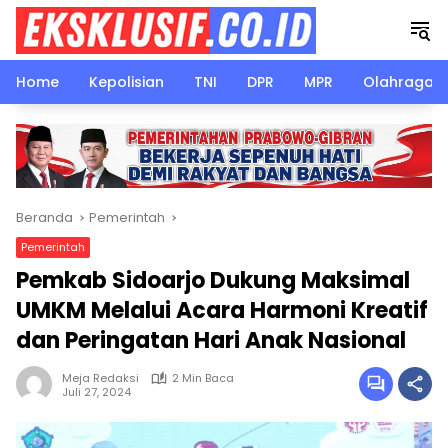
Langsung
ke
konten
Home
Kepolisian
TNI
DPR
MPR
Olahraga
Beranda
Pemerintah
Pemerintah
Pemkab Sidoarjo Dukung Maksimal
UMKM Melalui Acara Harmoni Kreatif
dan Peringatan Hari Anak Nasional
Meja Redaksi
2 Min Baca
Juli 27, 2024