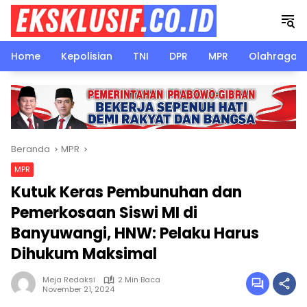
Langsung
ke
konten
Home
Kepolisian
TNI
DPR
MPR
Olahraga
Beranda
MPR
MPR
Kutuk Keras Pembunuhan dan
Pemerkosaan Siswi MI di
Banyuwangi, HNW: Pelaku Harus
Dihukum Maksimal
Meja Redaksi
2 Min Baca
November 21, 2024