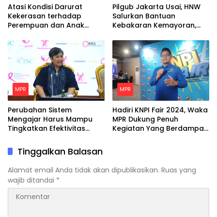
Atasi Kondisi Darurat
Pilgub Jakarta Usai, HNW
Kekerasan terhadap
Salurkan Bantuan
Perempuan dan Anak
Kebakaran Kemayoran,
dengan Langkah Nyata
Minta Pemerintah Siapkan
Hunian Tetap Bagi Para
Korban
MPR
MPR
Perubahan Sistem
Hadiri KNPI Fair 2024, Waka
Mengajar Harus Mampu
MPR Dukung Penuh
Tingkatkan Efektivitas
Kegiatan Yang Berdampak
Belajar Peserta Didik
Positif Untuk Pemuda
Tinggalkan Balasan
Alamat email Anda tidak akan dipublikasikan.
Ruas yang
wajib ditandai
*