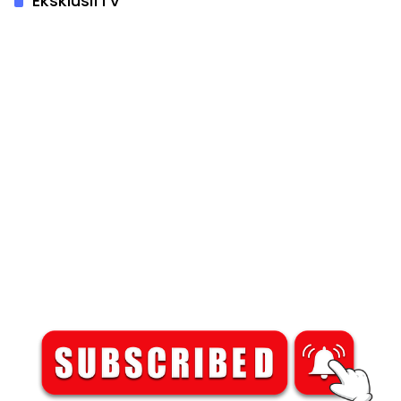
EksklusifTV