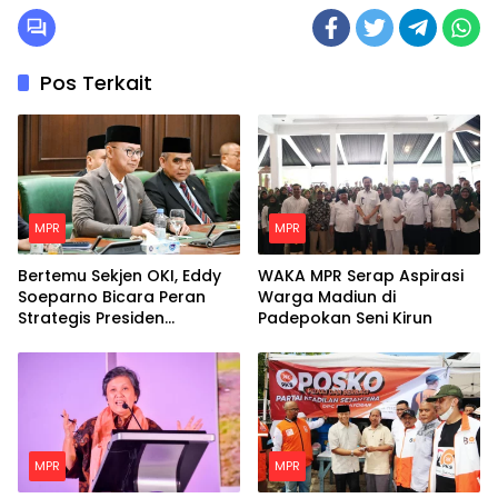
Pos Terkait
MPR
MPR
Bertemu Sekjen OKI, Eddy
WAKA MPR Serap Aspirasi
Soeparno Bicara Peran
Warga Madiun di
Strategis Presiden
Padepokan Seni Kirun
Prabowo Untuk Dunia
Islam
MPR
MPR