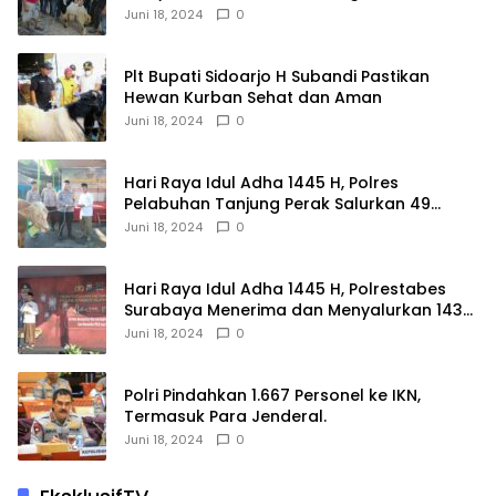
Juni 18, 2024
0
Plt Bupati Sidoarjo H Subandi Pastikan
Hewan Kurban Sehat dan Aman
Juni 18, 2024
0
Hari Raya Idul Adha 1445 H, Polres
Pelabuhan Tanjung Perak Salurkan 49
Hewan Korban.
Juni 18, 2024
0
Hari Raya Idul Adha 1445 H, Polrestabes
Surabaya Menerima dan Menyalurkan 143
Hewan Kurban
Juni 18, 2024
0
Polri Pindahkan 1.667 Personel ke IKN,
Termasuk Para Jenderal.
Juni 18, 2024
0