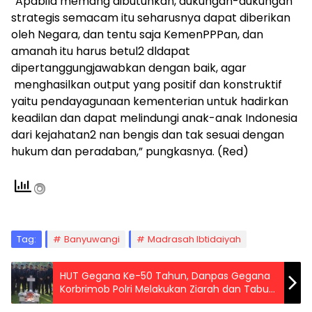
“Apabila memang dibutuhkan, dukungan-dukungan
strategis semacam itu seharusnya dapat diberikan
oleh Negara, dan tentu saja KemenPPPan, dan
amanah itu harus betul2 dldapat
dipertanggungjawabkan dengan baik, agar
menghasilkan output yang positif dan konstruktif
yaitu pendayagunaan kementerian untuk hadirkan
keadilan dan dapat melindungi anak-anak Indonesia
dari kejahatan2 nan bengis dan tak sesuai dengan
hukum dan peradaban,” pungkasnya. (Red)
Tag:
Banyuwangi
Madrasah Ibtidaiyah
HUT Gegana Ke-50 Tahun, Danpas Gegana
Korbrimob Polri Melakukan Ziarah dan Tabur
Bunga