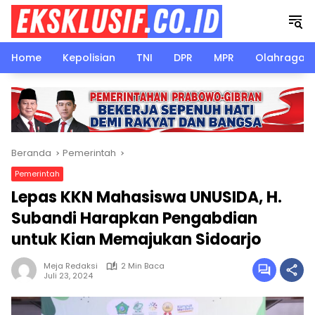
Langsung
ke
konten
Home
Kepolisian
TNI
DPR
MPR
Olahraga
Beranda
Pemerintah
Pemerintah
Lepas KKN Mahasiswa UNUSIDA, H.
Subandi Harapkan Pengabdian
untuk Kian Memajukan Sidoarjo
Meja Redaksi
2 Min Baca
Juli 23, 2024