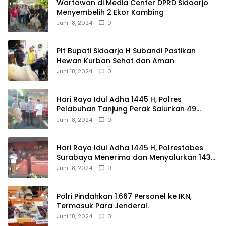
Wartawan di Media Center DPRD Sidoarjo
Menyembelih 2 Ekor Kambing
Juni 18, 2024
0
Plt Bupati Sidoarjo H Subandi Pastikan
Hewan Kurban Sehat dan Aman
Juni 18, 2024
0
Hari Raya Idul Adha 1445 H, Polres
Pelabuhan Tanjung Perak Salurkan 49
Hewan Korban.
Juni 18, 2024
0
Hari Raya Idul Adha 1445 H, Polrestabes
Surabaya Menerima dan Menyalurkan 143
Hewan Kurban
Juni 18, 2024
0
Polri Pindahkan 1.667 Personel ke IKN,
Termasuk Para Jenderal.
Juni 18, 2024
0