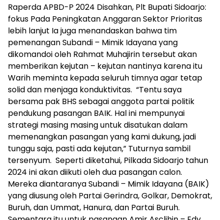
Raperda APBD-P 2024 Disahkan, Plt Bupati Sidoarjo:
fokus Pada Peningkatan Anggaran Sektor Prioritas
lebih lanjut Ia juga menandaskan bahwa tim
pemenangan Subandi – Mimik Idayana yang
dikomandoi oleh Rahmat Muhajirin tersebut akan
memberikan kejutan – kejutan nantinya karena itu
Warih meminta kepada seluruh timnya agar tetap
solid dan menjaga konduktivitas. “Tentu saya
bersama pak BHS sebagai anggota partai politik
pendukung pasangan BAIK. Hal ini mempunyai
strategi masing masing untuk disatukan dalam
memenangkan pasangan yang kami dukung, jadi
tunggu saja, pasti ada kejutan,” Tuturnya sambil
tersenyum. Seperti diketahui, Pilkada Sidoarjo tahun
2024 ini akan diikuti oleh dua pasangan calon.
Mereka diantaranya Subandi – Mimik Idayana (BAIK)
yang diusung oleh Partai Gerindra, Golkar, Demokrat,
Buruh, dan Ummat, Hanura, dan Partai Buruh.
Sementara itu untuk pasangan Amir Asclihin – Edy