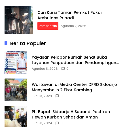
Curi Kursi Taman Pemkot Pakai
Ambulans Pribadi
Pemerintah
Agustus 7, 2026
Berita Populer
Yayasan Pelopor Rumah Sehat Buka
Layanan Pengaduan dan Pendampingan
Rehabilitasi NAPZA 24 Jam
Agustus 8, 2026
0
Wartawan di Media Center DPRD Sidoarjo
Menyembelih 2 Ekor Kambing
Juni 18, 2024
0
Plt Bupati Sidoarjo H Subandi Pastikan
Hewan Kurban Sehat dan Aman
Juni 18, 2024
0