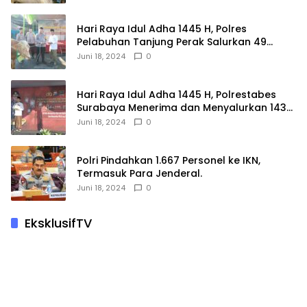
Hari Raya Idul Adha 1445 H, Polres
Pelabuhan Tanjung Perak Salurkan 49
Hewan Korban.
Juni 18, 2024
0
Hari Raya Idul Adha 1445 H, Polrestabes
Surabaya Menerima dan Menyalurkan 143
Hewan Kurban
Juni 18, 2024
0
Polri Pindahkan 1.667 Personel ke IKN,
Termasuk Para Jenderal.
Juni 18, 2024
0
EksklusifTV