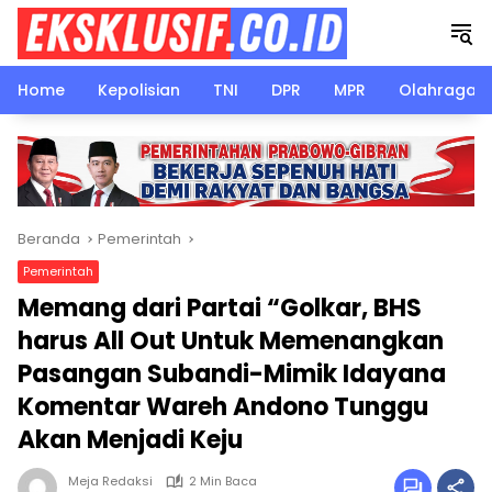
Langsung
ke
konten
Home
Kepolisian
TNI
DPR
MPR
Olahraga
Beranda
Pemerintah
Pemerintah
Memang dari Partai “Golkar, BHS
harus All Out Untuk Memenangkan
Pasangan Subandi-Mimik Idayana
Komentar Wareh Andono Tunggu
Akan Menjadi Keju
Meja Redaksi
2 Min Baca