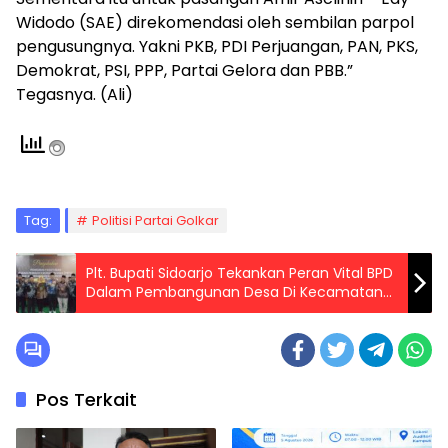
Widodo (SAE) direkomendasi oleh sembilan parpol
pengusungnya. Yakni PKB, PDI Perjuangan, PAN, PKS,
Demokrat, PSI, PPP, Partai Gelora dan PBB.”
Tegasnya. (Ali)
Tag:
Politisi Partai Golkar
Plt. Bupati Sidoarjo Tekankan Peran Vital BPD
Dalam Pembangunan Desa Di Kecamatan
Gedangan
Pos Terkait