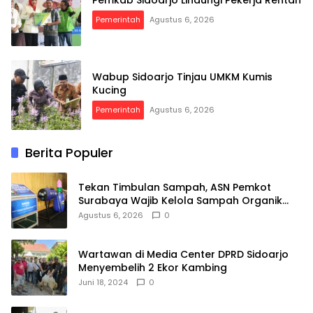
Pemerintah
Agustus 6, 2026
Wabup Sidoarjo Tinjau UMKM Kumis
Kucing
Pemerintah
Agustus 6, 2026
Berita Populer
Tekan Timbulan Sampah, ASN Pemkot
Surabaya Wajib Kelola Sampah Organik
dari Rumah
Agustus 6, 2026
0
Wartawan di Media Center DPRD Sidoarjo
Menyembelih 2 Ekor Kambing
Juni 18, 2024
0