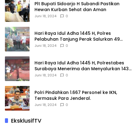
Plt Bupati Sidoarjo H Subandi Pastikan
Hewan Kurban Sehat dan Aman
Juni 18, 2024
0
Hari Raya Idul Adha 1445 H, Polres
Pelabuhan Tanjung Perak Salurkan 49
Hewan Korban.
Juni 18, 2024
0
Hari Raya Idul Adha 1445 H, Polrestabes
Surabaya Menerima dan Menyalurkan 143
Hewan Kurban
Juni 18, 2024
0
Polri Pindahkan 1.667 Personel ke IKN,
Termasuk Para Jenderal.
Juni 18, 2024
0
EksklusifTV