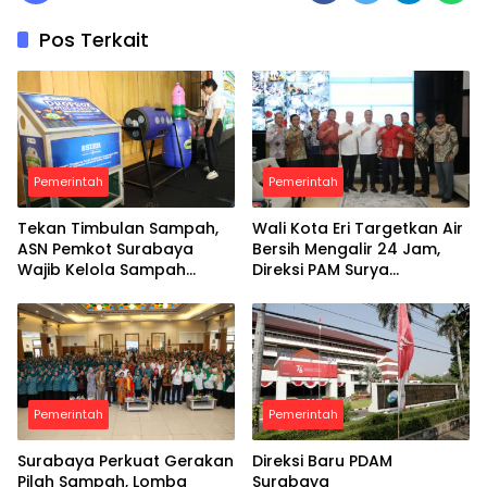
Pos Terkait
Pemerintah
Pemerintah
Tekan Timbulan Sampah,
Wali Kota Eri Targetkan Air
ASN Pemkot Surabaya
Bersih Mengalir 24 Jam,
Wajib Kelola Sampah
Direksi PAM Surya
Organik dari Rumah
Sembada Diminta Libatkan
Investor
Pemerintah
Pemerintah
Surabaya Perkuat Gerakan
Direksi Baru PDAM
Pilah Sampah, Lomba
Surabaya