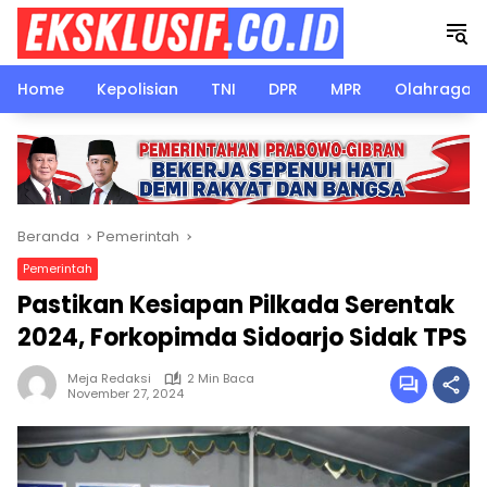
Langsung
ke
konten
Home
Kepolisian
TNI
DPR
MPR
Olahraga
Beranda
Pemerintah
Pemerintah
Pastikan Kesiapan Pilkada Serentak
2024, Forkopimda Sidoarjo Sidak TPS
Meja Redaksi
2 Min Baca
November 27, 2024