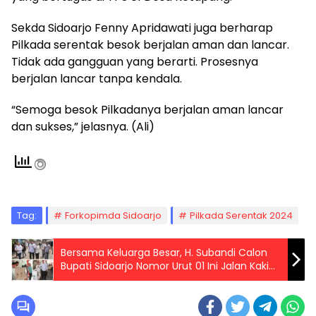
Sekda Sidoarjo Fenny Apridawati juga berharap
Pilkada serentak besok berjalan aman dan lancar.
Tidak ada gangguan yang berarti. Prosesnya
berjalan lancar tanpa kendala.
“Semoga besok Pilkadanya berjalan aman lancar
dan sukses,” jelasnya. (Ali)
Tag:
Forkopimda Sidoarjo
Pilkada Serentak 2024
Bersama Keluarga Besar, H. Subandi Calon
Bupati Sidoarjo Nomor Urut 01 Ini Jalan Kaki
Menuju TPS