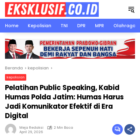
Langsung
ke
konten
Home
Kepolisian
TNI
DPR
MPR
Olahraga
Beranda
kepolisian
kepolisian
Pelatihan Public Speaking, Kabid
Humas Polda Jatim: Humas Harus
Jadi Komunikator Efektif di Era
Digital
Meja Redaksi
2 Min Baca
April 29, 2026