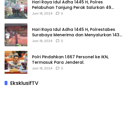
Hari Raya Idul Adha 1445 H, Polres
Pelabuhan Tanjung Perak Salurkan 49
Hewan Korban.
Juni 18, 2024
0
Hari Raya Idul Adha 1445 H, Polrestabes
Surabaya Menerima dan Menyalurkan 143
Hewan Kurban
Juni 18, 2024
0
Polri Pindahkan 1.667 Personel ke IKN,
Termasuk Para Jenderal.
Juni 18, 2024
0
EksklusifTV