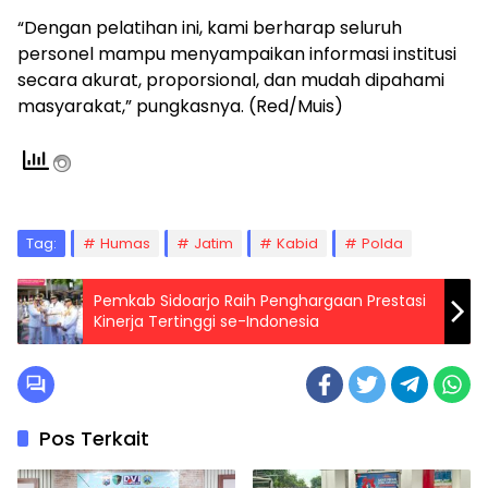
“Dengan pelatihan ini, kami berharap seluruh
personel mampu menyampaikan informasi institusi
secara akurat, proporsional, dan mudah dipahami
masyarakat,” pungkasnya. (Red/Muis)
Tag:
Humas
Jatim
Kabid
Polda
Pemkab Sidoarjo Raih Penghargaan Prestasi
Kinerja Tertinggi se-Indonesia
Pos Terkait