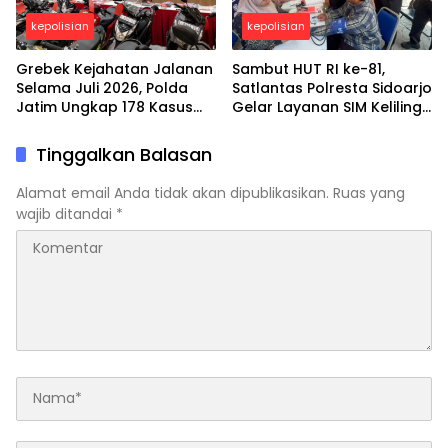
kepolisian
kepolisian
Grebek Kejahatan Jalanan
Sambut HUT RI ke-81,
Selama Juli 2026, Polda
Satlantas Polresta Sidoarjo
Jatim Ungkap 178 Kasus
Gelar Layanan SIM Keliling
3C dan Ringkus 206
24 Jam Selama 17 Hari
Tersangka
Nonstop
Tinggalkan Balasan
Alamat email Anda tidak akan dipublikasikan.
Ruas yang
wajib ditandai
*