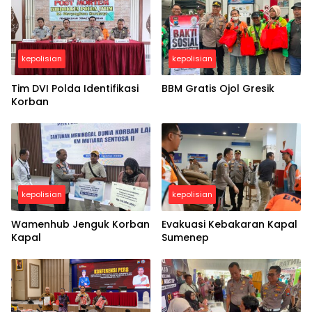
kepolisian
kepolisian
Tim DVI Polda Identifikasi
BBM Gratis Ojol Gresik
Korban
kepolisian
kepolisian
Wamenhub Jenguk Korban
Evakuasi Kebakaran Kapal
Kapal
Sumenep