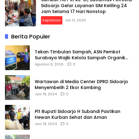
Sidoarjo Gelar Layanan SIM Keliling 24
Jam Selama 17 Hari Nonstop
Kepolisian
Juli 31, 2026
Berita Populer
Tekan Timbulan Sampah, ASN Pemkot
Surabaya Wajib Kelola Sampah Organik
dari Rumah
Agustus 6, 2026
0
Wartawan di Media Center DPRD Sidoarjo
Menyembelih 2 Ekor Kambing
Juni 18, 2024
0
Plt Bupati Sidoarjo H Subandi Pastikan
Hewan Kurban Sehat dan Aman
Juni 18, 2024
0