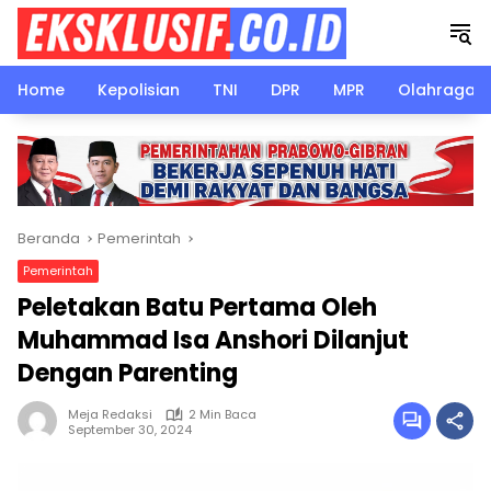
Langsung
ke
konten
Home
Kepolisian
TNI
DPR
MPR
Olahraga
Beranda
Pemerintah
Pemerintah
Peletakan Batu Pertama Oleh
Muhammad Isa Anshori Dilanjut
Dengan Parenting
Meja Redaksi
2 Min Baca
September 30, 2024