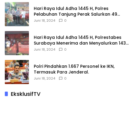
Hari Raya Idul Adha 1445 H, Polres
Pelabuhan Tanjung Perak Salurkan 49
Hewan Korban.
Juni 18, 2024
0
Hari Raya Idul Adha 1445 H, Polrestabes
Surabaya Menerima dan Menyalurkan 143
Hewan Kurban
Juni 18, 2024
0
Polri Pindahkan 1.667 Personel ke IKN,
Termasuk Para Jenderal.
Juni 18, 2024
0
EksklusifTV