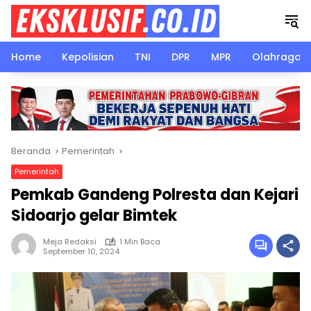
Langsung
ke
konten
Home
Kepolisian
TNI
DPR
MPR
Olahraga
Beranda
Pemerintah
Pemerintah
Pemkab Gandeng Polresta dan Kejari
Sidoarjo gelar Bimtek
Meja Redaksi
1 Min Baca
September 10, 2024