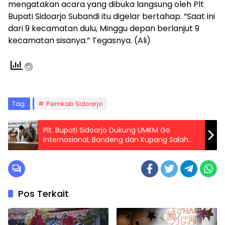
mengatakan acara yang dibuka langsung oleh Plt
Bupati Sidoarjo Subandi itu digelar bertahap. “Saat ini
dari 9 kecamatan dulu, Minggu depan berlanjut 9
kecamatan sisanya.” Tegasnya. (Ali)
Tag:
Pemkab Sidoarjo
Plt. Bupati Sidoarjo Dukung UMKM Go
Internasional, Bandeng dan Kupang Salah
Satu Produk Khas, Berhasil Masuk Hotel
Sidoarjo
Pos Terkait