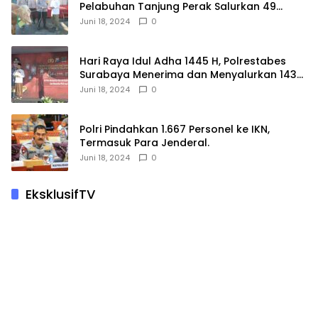
Pelabuhan Tanjung Perak Salurkan 49
Hewan Korban.
Juni 18, 2024
0
Hari Raya Idul Adha 1445 H, Polrestabes
Surabaya Menerima dan Menyalurkan 143
Hewan Kurban
Juni 18, 2024
0
Polri Pindahkan 1.667 Personel ke IKN,
Termasuk Para Jenderal.
Juni 18, 2024
0
EksklusifTV