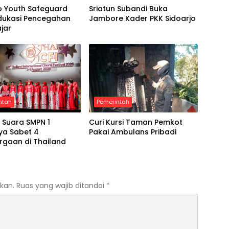
o Youth Safeguard
Sriatun Subandi Buka
Edukasi Pencegahan
Jambore Kader PKK Sidoarjo
ajar
ntah
Pemerintah
 Suara SMPN 1
Curi Kursi Taman Pemkot
ya Sabet 4
Pakai Ambulans Pribadi
rgaan di Thailand
kan.
Ruas yang wajib ditandai
*