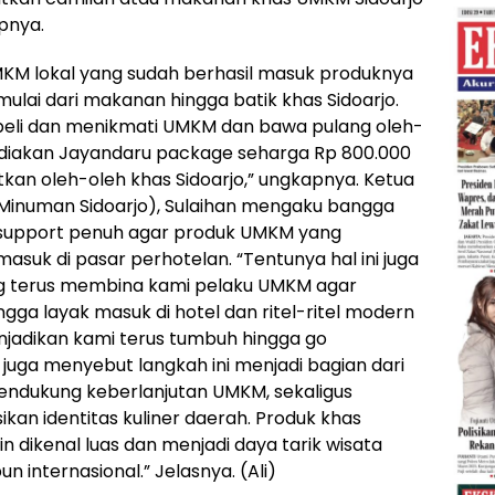
pnya.
MKM lokal yang sudah berhasil masuk produknya
ulai dari makanan hingga batik khas Sidoarjo.
eli dan menikmati UMKM dan bawa pulang oleh-
yediakan Jayandaru package seharga Rp 800.000
an oleh-oleh khas Sidoarjo,” ungkapnya. Ketua
Minuman Sidoarjo), Sulaihan mengaku bangga
support penuh agar produk UMKM yang
suk di pasar perhotelan. “Tentunya hal ini juga
ng terus membina kami pelaku UMKM agar
ngga layak masuk di hotel dan ritel-ritel modern
njadikan kami terus tumbuh hingga go
n juga menyebut langkah ini menjadi bagian dari
ndukung keberlanjutan UMKM, sekaligus
 identitas kuliner daerah. Produk khas
n dikenal luas dan menjadi daya tarik wisata
un internasional.” Jelasnya. (Ali)