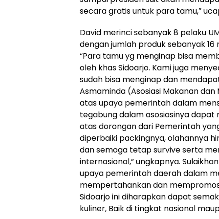
secara gratis untuk para tamu,” uca
David merinci sebanyak 8 pelaku U
dengan jumlah produk sebanyak 16 m
“Para tamu yg menginap bisa memb
oleh khas Sidoarjo. Kami juga men
sudah bisa menginap dan mendapatk
Asmaminda (Asosiasi Makanan dan 
atas upaya pemerintah dalam men
tegabung dalam asosiasinya dapat ma
atas dorongan dari Pemerintah ya
diperbaiki packingnya, olahannya hi
dan semoga tetap survive serta me
internasional,” ungkapnya. Sulaikha
upaya pemerintah daerah dalam me
mempertahankan dan mempromosikan
Sidoarjo ini diharapkan dapat semaki
kuliner, Baik di tingkat nasional maup