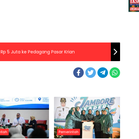
i Rp 5 Juta ke Pedagang Pasar Krian
ntah
Pemerintah