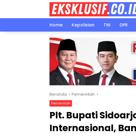
Langsung
ke
konten
Home
Kepolisian
TNI
DPR
Beranda
Pemerintah
Pemerintah
Plt. Bupati Sidoa
Internasional, B