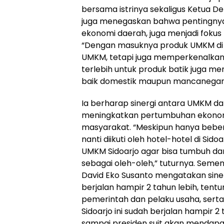
bersama istrinya sekaligus Ketua D
juga menegaskan bahwa pentingny
ekonomi daerah, juga menjadi fokus
“Dengan masuknya produk UMKM di h
UMKM, tetapi juga memperkenalkan 
terlebih untuk produk batik juga m
baik domestik maupun mancanegara,
Ia berharap sinergi antara UMKM dan
meningkatkan pertumbuhan ekonomi
masyarakat. “Meskipun hanya bebe
nanti diikuti oleh hotel-hotel di Sid
UMKM Sidoarjo agar bisa tumbuh da
sebagai oleh-oleh,” tuturnya. Semen
David Eko Susanto mengatakan siner
berjalan hampir 2 tahun lebih, ten
pemerintah dan pelaku usaha, ser
Sidoarjo ini sudah berjalan hampir 
sampai presiden suit akan mendap