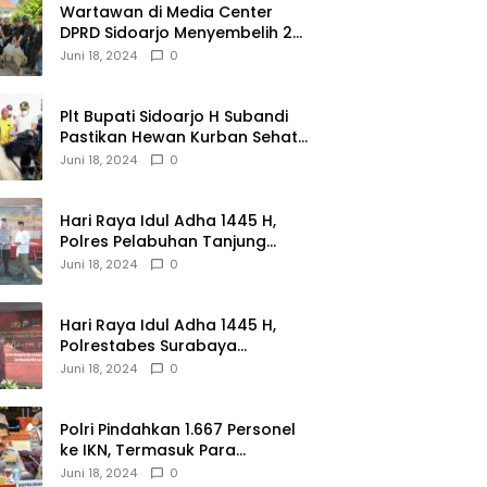
Wartawan di Media Center
DPRD Sidoarjo Menyembelih 2
Ekor Kambing
Juni 18, 2024
0
Plt Bupati Sidoarjo H Subandi
Pastikan Hewan Kurban Sehat
dan Aman
Juni 18, 2024
0
Hari Raya Idul Adha 1445 H,
Polres Pelabuhan Tanjung
Perak Salurkan 49 Hewan
Juni 18, 2024
0
Korban.
Hari Raya Idul Adha 1445 H,
Polrestabes Surabaya
Menerima dan Menyalurkan
Juni 18, 2024
0
143 Hewan Kurban
Polri Pindahkan 1.667 Personel
ke IKN, Termasuk Para
Jenderal.
Juni 18, 2024
0