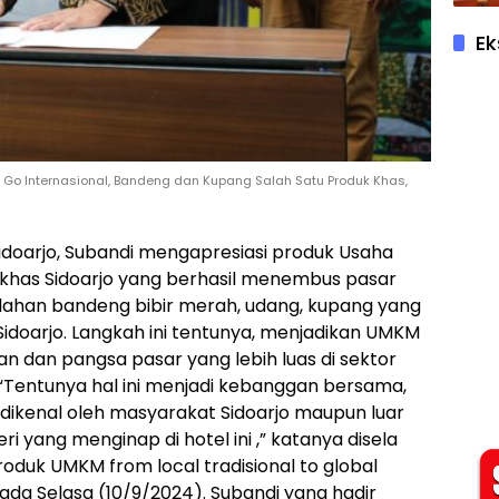
Ek
M Go Internasional, Bandeng dan Kupang Salah Satu Produk Khas,
ti Sidoarjo, Subandi mengapresiasi produk Usaha
 khas Sidoarjo yang berhasil menembus pasar
olahan bandeng bibir merah, udang, kupang yang
idoarjo. Langkah ini tentunya, menjadikan UMKM
n dan pangsa pasar yang lebih luas di sektor
 “Tentunya hal ini menjadi kebanggan bersama,
dikenal oleh masyarakat Sidoarjo maupun luar
i yang menginap di hotel ini ,” katanya disela
duk UMKM from local tradisional to global
pada Selasa (10/9/2024). Subandi yang hadir