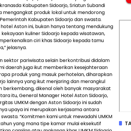
ekranasda Kabupaten Sidoarjo, Sriatun Subandi
a mengangkat produk lokal untuk mendorong
 Pemerintah Kabupaten Sidoarjo dan swasta.
otel Aston ini, bukan hanya tentang mendukung
kekayaan kuliner Sidoarjo kepada wisatawan,
emperkenalkan ciri khas Sidoarjo kepada tamu
” jelasnya.
 sektor pariwisata selain berkontribusi didalam
 daerah juga ikut memberikan kesejahteraan
rapa produk yang masuk perhotelan, diharapkan
oarjo lainnya yang ikut menjaring dan merangkul
n berkembang, dikenal oleh banyak masyarakat
tara itu, General Manager Hotel Aston Sidoarjo,
gitas UMKM dengan Aston Sidoarjo ini sudah
tunya upaya ini merupakan kerjasama antara
ta swasta. “Komitmen kami untuk mewadahi UMKM
TA
2 tahun yang mana tipe kamar mulai eksekutif
atkan camilan atau makanan khas UMKM Sidoarjo