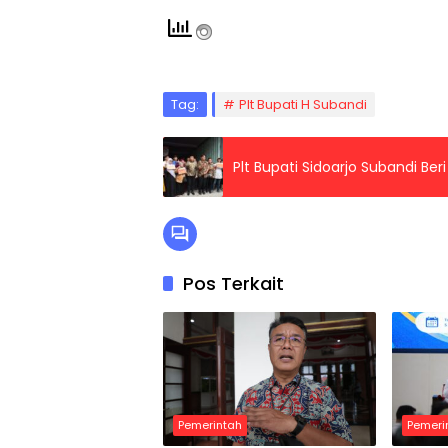
Tag:
Plt Bupati H Subandi
Plt Bupati Sidoarjo Subandi Ber
Pos Terkait
Pemerintah
Pemeri