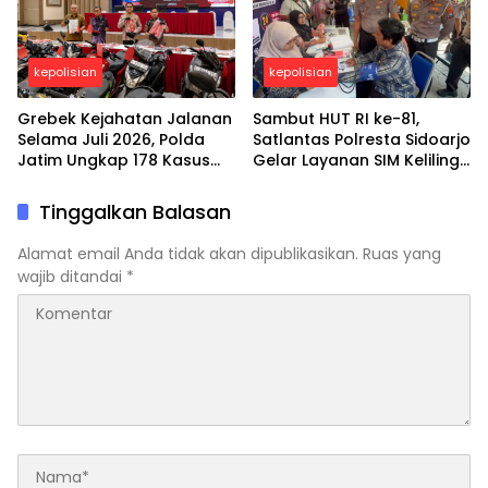
kepolisian
kepolisian
Grebek Kejahatan Jalanan
Sambut HUT RI ke-81,
Selama Juli 2026, Polda
Satlantas Polresta Sidoarjo
Jatim Ungkap 178 Kasus
Gelar Layanan SIM Keliling
3C dan Ringkus 206
24 Jam Selama 17 Hari
Tersangka
Nonstop
Tinggalkan Balasan
Alamat email Anda tidak akan dipublikasikan.
Ruas yang
wajib ditandai
*