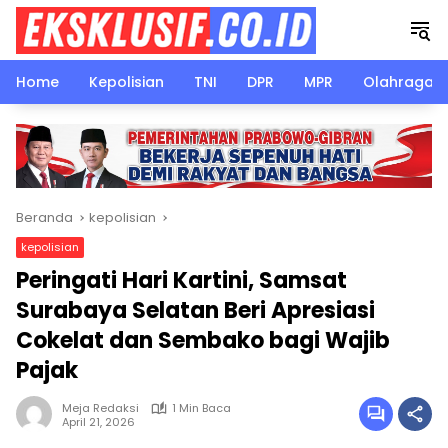
Langsung
ke
konten
Home
Kepolisian
TNI
DPR
MPR
Olahraga
Beranda
kepolisian
kepolisian
Peringati Hari Kartini, Samsat
Surabaya Selatan Beri Apresiasi
Cokelat dan Sembako bagi Wajib
Pajak
Meja Redaksi
1 Min Baca
April 21, 2026