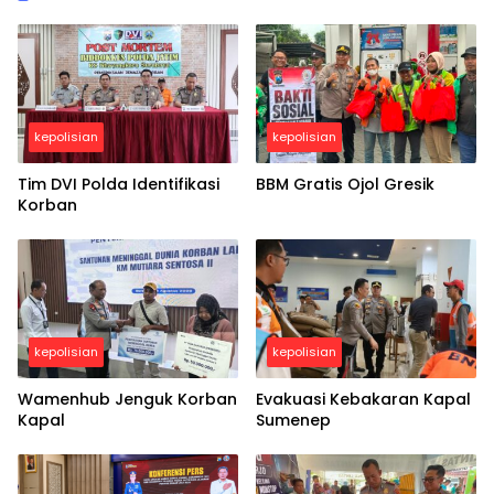
kepolisian
kepolisian
Tim DVI Polda Identifikasi
BBM Gratis Ojol Gresik
Korban
kepolisian
kepolisian
Wamenhub Jenguk Korban
Evakuasi Kebakaran Kapal
Kapal
Sumenep