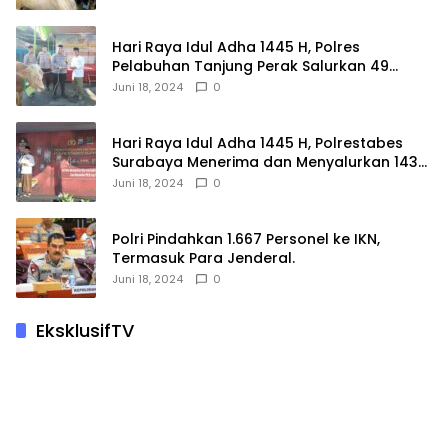
Hari Raya Idul Adha 1445 H, Polres
Pelabuhan Tanjung Perak Salurkan 49
Hewan Korban.
Juni 18, 2024
0
Hari Raya Idul Adha 1445 H, Polrestabes
Surabaya Menerima dan Menyalurkan 143
Hewan Kurban
Juni 18, 2024
0
Polri Pindahkan 1.667 Personel ke IKN,
Termasuk Para Jenderal.
Juni 18, 2024
0
EksklusifTV