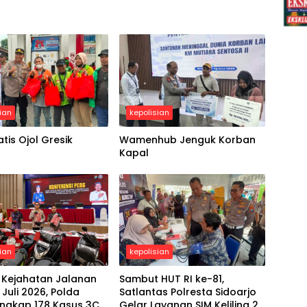
ian
kepolisian
tis Ojol Gresik
Wamenhub Jenguk Korban
Kapal
ian
kepolisian
 Kejahatan Jalanan
Sambut HUT RI ke-81,
Juli 2026, Polda
Satlantas Polresta Sidoarjo
Ungkap 178 Kasus 3C
Gelar Layanan SIM Keliling 24