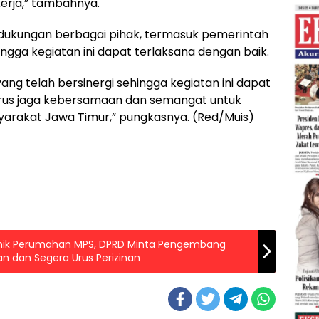
erja,” tambahnya.
 dukungan berbagai pihak, termasuk pemerintah
ingga kegiatan ini dapat terlaksana dengan baik.
ng telah bersinergi sehingga kegiatan ini dapat
terus jaga kebersamaan dan semangat untuk
arakat Jawa Timur,” pungkasnya. (Red/Muis)
lemik Perumahan MPS, DPRD Minta Pengembang
 dan Segera Urus Perizinan