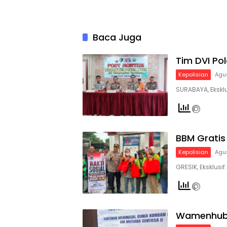
Baca Juga
Tim DVI Pol
Kepolisian
Agu
SURABAYA, Eksklus
BBM Gratis 
Kepolisian
Agu
GRESIK, Eksklus
Wamenhub 