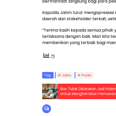
bermanfaat langsung bagi para pek
Kapolda Jatim turut mengapresiasi
daerah dan stakeholder terkait, seh
“Terima kasih kepada semua pihak ya
terlaksana dengan baik. Mari kita 
memberikan yang terbaik bagi masy
Tag:
Jatim
Polda
Biar Tidak Dikatakan Jadi Po
Untuk Menghentikan Pemasaran