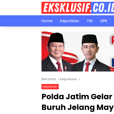
Langsung
ke
konten
Home
Kepolisian
TNI
DPR
Beranda
kepolisian
kepolisian
Polda Jatim Gelar
Buruh Jelang May