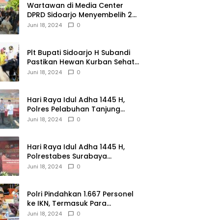
Wartawan di Media Center
DPRD Sidoarjo Menyembelih 2
Ekor Kambing
Juni 18, 2024
0
Plt Bupati Sidoarjo H Subandi
Pastikan Hewan Kurban Sehat
dan Aman
Juni 18, 2024
0
Hari Raya Idul Adha 1445 H,
Polres Pelabuhan Tanjung
Perak Salurkan 49 Hewan
Juni 18, 2024
0
Korban.
Hari Raya Idul Adha 1445 H,
Polrestabes Surabaya
Menerima dan Menyalurkan
Juni 18, 2024
0
143 Hewan Kurban
Polri Pindahkan 1.667 Personel
ke IKN, Termasuk Para
Jenderal.
Juni 18, 2024
0