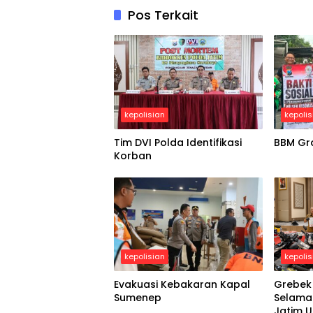
Pos Terkait
kepolisian
kepolis
Tim DVI Polda Identifikasi
BBM Gra
Korban
kepolisian
kepolis
Evakuasi Kebakaran Kapal
Grebek
Sumenep
Selama 
Jatim 