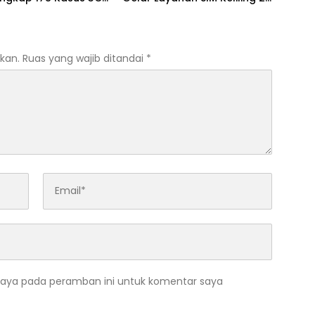
ngkus 206 Tersangka
Jam Selama 17 Hari Nonstop
kan.
Ruas yang wajib ditandai
*
saya pada peramban ini untuk komentar saya