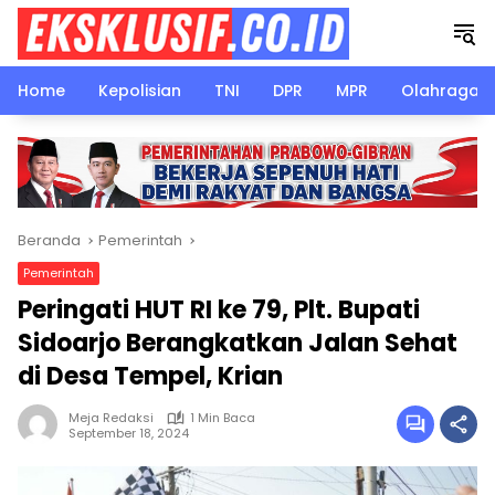
Langsung
ke
konten
Home
Kepolisian
TNI
DPR
MPR
Olahraga
Beranda
Pemerintah
Pemerintah
Peringati HUT RI ke 79, Plt. Bupati
Sidoarjo Berangkatkan Jalan Sehat
di Desa Tempel, Krian
Meja Redaksi
1 Min Baca
September 18, 2024