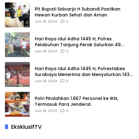
Plt Bupati Sidoarjo H Subandi Pastikan
Hewan Kurban Sehat dan Aman
Juni 18, 2024
0
Hari Raya Idul Adha 1445 H, Polres
Pelabuhan Tanjung Perak Salurkan 49
Hewan Korban.
Juni 18, 2024
0
Hari Raya Idul Adha 1445 H, Polrestabes
Surabaya Menerima dan Menyalurkan 143
Hewan Kurban
Juni 18, 2024
0
Polri Pindahkan 1.667 Personel ke IKN,
Termasuk Para Jenderal.
Juni 18, 2024
0
EksklusifTV