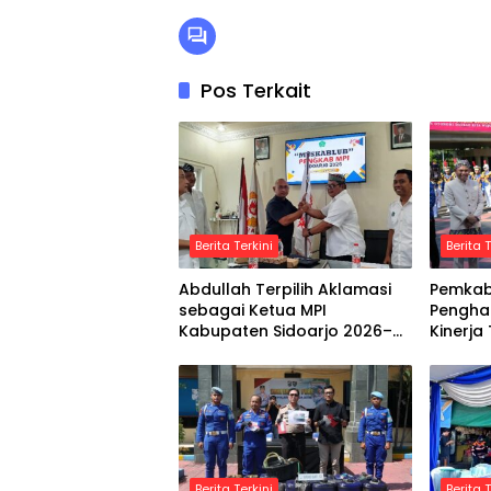
Pos Terkait
Berita Terkini
Berita T
Abdullah Terpilih Aklamasi
Pemkab 
sebagai Ketua MPI
Pengha
Kabupaten Sidoarjo 2026–
Kinerja
2030
Indone
Berita Terkini
Berita T