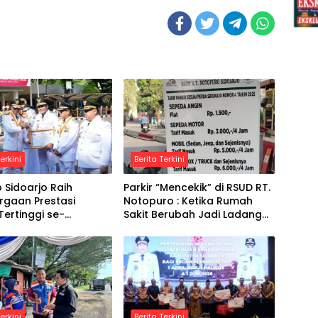
erkini
Berita Terkini
Sidoarjo Raih
Parkir “Mencekik” di RSUD RT.
rgaan Prestasi
Notopuro : Ketika Rumah
 Tertinggi se-
Sakit Berubah Jadi Ladang
sia
Bisnis
erkini
Berita Terkini