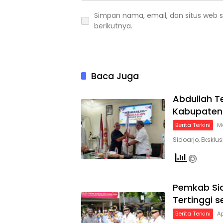
Simpan nama, email, dan situs web 
berikutnya.
Baca Juga
Abdullah T
Kabupaten
Berita Terkini
Me
Sidoarjo, Eksklu
Pemkab Sid
Tertinggi 
Berita Terkini
Ap