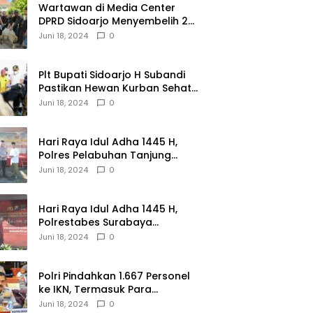
Wartawan di Media Center
DPRD Sidoarjo Menyembelih 2
Ekor Kambing
Juni 18, 2024
0
Plt Bupati Sidoarjo H Subandi
Pastikan Hewan Kurban Sehat
dan Aman
Juni 18, 2024
0
Hari Raya Idul Adha 1445 H,
Polres Pelabuhan Tanjung
Perak Salurkan 49 Hewan
Juni 18, 2024
0
Korban.
Hari Raya Idul Adha 1445 H,
Polrestabes Surabaya
Menerima dan Menyalurkan
Juni 18, 2024
0
143 Hewan Kurban
Polri Pindahkan 1.667 Personel
ke IKN, Termasuk Para
Jenderal.
Juni 18, 2024
0