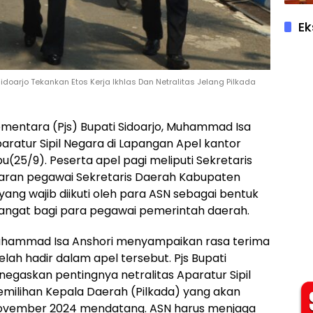
Ek
Sidoarjo Tekankan Etos Kerja Ikhlas Dan Netralitas Jelang Pilkada
 Sementara (Pjs) Bupati Sidoarjo, Muhammad Isa
aratur Sipil Negara di Lapangan Apel kantor
u(25/9). Peserta apel pagi meliputi Sekretaris
ajaran pegawai Sekretaris Daerah Kabupaten
s yang wajib diikuti oleh para ASN sebagai bentuk
angat bagi para pegawai pemerintah daerah.
Muhammad Isa Anshori menyampaikan rasa terima
lah hadir dalam apel tersebut. Pjs Bupati
egaskan pentingnya netralitas Aparatur Sipil
ilihan Kepala Daerah (Pilkada) yang akan
November 2024 mendatang. ASN harus menjaga