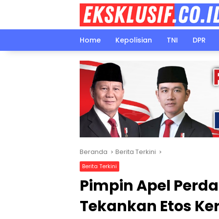
Langsung
ke
konten
Home
Kepolisian
TNI
DPR
Beranda
Berita Terkini
Berita Terkini
Pimpin Apel Perda
Tekankan Etos Ker