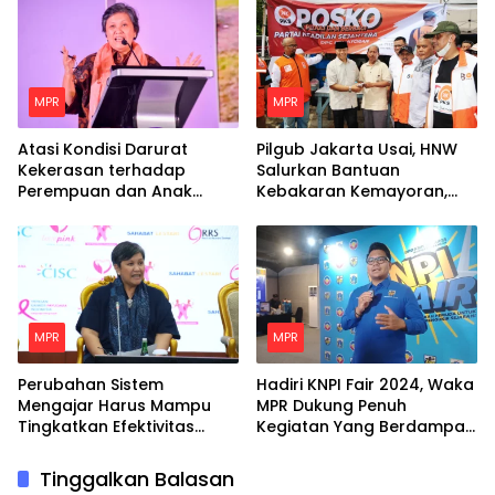
MPR
MPR
Atasi Kondisi Darurat
Pilgub Jakarta Usai, HNW
Kekerasan terhadap
Salurkan Bantuan
Perempuan dan Anak
Kebakaran Kemayoran,
dengan Langkah Nyata
Minta Pemerintah Siapkan
Hunian Tetap Bagi Para
Korban
MPR
MPR
Perubahan Sistem
Hadiri KNPI Fair 2024, Waka
Mengajar Harus Mampu
MPR Dukung Penuh
Tingkatkan Efektivitas
Kegiatan Yang Berdampak
Belajar Peserta Didik
Positif Untuk Pemuda
Tinggalkan Balasan