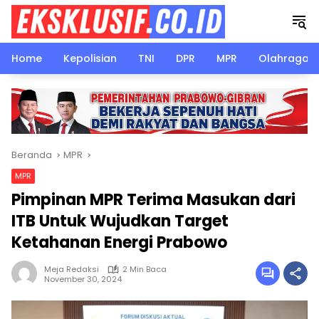
Langsung
ke
konten
Home
Kepolisian
TNI
DPR
MPR
Olahraga
Beranda
MPR
MPR
Pimpinan MPR Terima Masukan dari
ITB Untuk Wujudkan Target
Ketahanan Energi Prabowo
Meja Redaksi
2 Min Baca
November 30, 2024