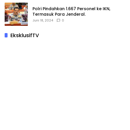
Polri Pindahkan 1.667 Personel ke IKN,
Termasuk Para Jenderal.
Juni 18, 2024
0
EksklusifTV