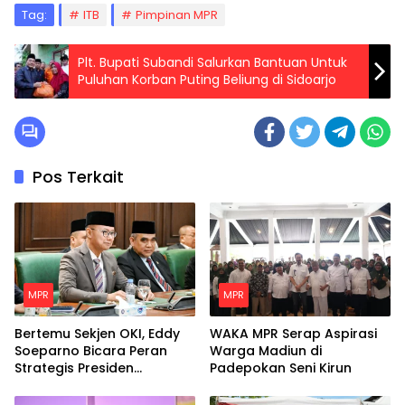
Tag:
ITB
Pimpinan MPR
Plt. Bupati Subandi Salurkan Bantuan Untuk
Puluhan Korban Puting Beliung di Sidoarjo
Pos Terkait
MPR
MPR
Bertemu Sekjen OKI, Eddy
WAKA MPR Serap Aspirasi
Soeparno Bicara Peran
Warga Madiun di
Strategis Presiden
Padepokan Seni Kirun
Prabowo Untuk Dunia
Islam