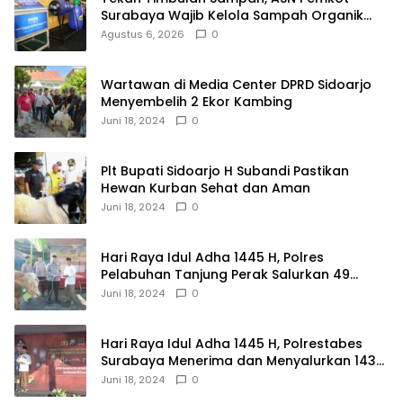
Surabaya Wajib Kelola Sampah Organik
dari Rumah
Agustus 6, 2026
0
Wartawan di Media Center DPRD Sidoarjo
Menyembelih 2 Ekor Kambing
Juni 18, 2024
0
Plt Bupati Sidoarjo H Subandi Pastikan
Hewan Kurban Sehat dan Aman
Juni 18, 2024
0
Hari Raya Idul Adha 1445 H, Polres
Pelabuhan Tanjung Perak Salurkan 49
Hewan Korban.
Juni 18, 2024
0
Hari Raya Idul Adha 1445 H, Polrestabes
Surabaya Menerima dan Menyalurkan 143
Hewan Kurban
Juni 18, 2024
0