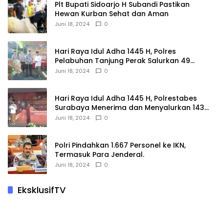
Plt Bupati Sidoarjo H Subandi Pastikan
Hewan Kurban Sehat dan Aman
Juni 18, 2024
0
Hari Raya Idul Adha 1445 H, Polres
Pelabuhan Tanjung Perak Salurkan 49
Hewan Korban.
Juni 18, 2024
0
Hari Raya Idul Adha 1445 H, Polrestabes
Surabaya Menerima dan Menyalurkan 143
Hewan Kurban
Juni 18, 2024
0
Polri Pindahkan 1.667 Personel ke IKN,
Termasuk Para Jenderal.
Juni 18, 2024
0
EksklusifTV