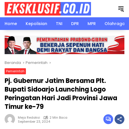
Langsung
ke
konten
Home
Kepolisian
TNI
DPR
MPR
Olahraga
Beranda
Pemerintah
Pemerintah
Pj. Gubernur Jatim Bersama Plt.
Bupati Sidoarjo Launching Logo
Peringatan Hari Jadi Provinsi Jawa
Timur ke-79
Meja Redaksi
2 Min Baca
September 23, 2024