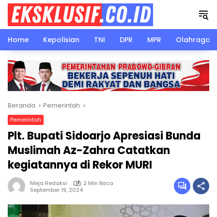
Langsung
ke
konten
Home
Kepolisian
TNI
DPR
MPR
Olahraga
Beranda
Pemerintah
Pemerintah
Plt. Bupati Sidoarjo Apresiasi Bunda
Muslimah Az-Zahra Catatkan
kegiatannya di Rekor MURI
Meja Redaksi
2 Min Baca
September 19, 2024