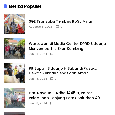
Berita Populer
SGE Transaksi Tembus Rp30 Miliar
Agustus 6, 2026
0
Wartawan di Media Center DPRD Sidoarjo
Menyembelih 2 Ekor Kambing
Juni 18, 2024
0
Plt Bupati Sidoarjo H Subandi Pastikan
Hewan Kurban Sehat dan Aman
Juni 18, 2024
0
Hari Raya Idul Adha 1445 H, Polres
Pelabuhan Tanjung Perak Salurkan 49
Hewan Korban.
Juni 18, 2024
0