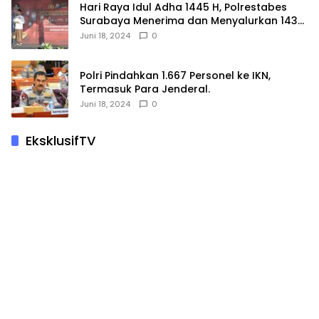
Hari Raya Idul Adha 1445 H, Polrestabes
Surabaya Menerima dan Menyalurkan 143
Hewan Kurban
Juni 18, 2024
0
Polri Pindahkan 1.667 Personel ke IKN,
Termasuk Para Jenderal.
Juni 18, 2024
0
EksklusifTV