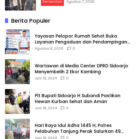
Pemerintah
Agustus 7, 2026
Berita Populer
Yayasan Pelopor Rumah Sehat Buka
Layanan Pengaduan dan Pendampingan
Rehabilitasi NAPZA 24 Jam
Agustus 8, 2026
0
Wartawan di Media Center DPRD Sidoarjo
Menyembelih 2 Ekor Kambing
Juni 18, 2024
0
Plt Bupati Sidoarjo H Subandi Pastikan
Hewan Kurban Sehat dan Aman
Juni 18, 2024
0
Hari Raya Idul Adha 1445 H, Polres
Pelabuhan Tanjung Perak Salurkan 49
Hewan Korban.
Juni 18, 2024
0