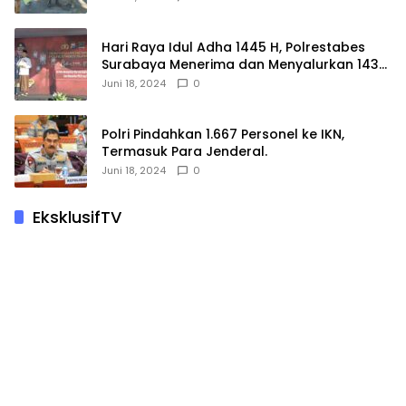
Hari Raya Idul Adha 1445 H, Polrestabes
Surabaya Menerima dan Menyalurkan 143
Hewan Kurban
Juni 18, 2024
0
Polri Pindahkan 1.667 Personel ke IKN,
Termasuk Para Jenderal.
Juni 18, 2024
0
EksklusifTV