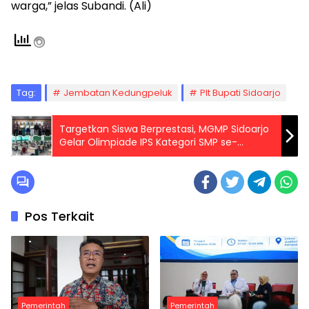
warga,” jelas Subandi. (Ali)
Tag:
Jembatan Kedungpeluk
Plt Bupati Sidoarjo
Targetkan Siswa Berprestasi, MGMP Sidoarjo
Gelar Olimpiade IPS Kategori SMP se-
Kabupsten Sidoarjo
Pos Terkait
Pemerintah
Pemerintah