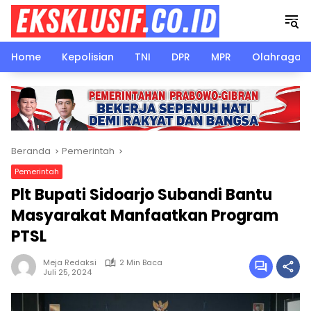
Langsung
ke
konten
Home
Kepolisian
TNI
DPR
MPR
Olahraga
Beranda
Pemerintah
Pemerintah
Plt Bupati Sidoarjo Subandi Bantu
Masyarakat Manfaatkan Program
PTSL
Meja Redaksi
2 Min Baca
Juli 25, 2024