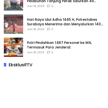
Pelabuhan Tanjung Perak Salurkan 49
Hewan Korban.
Juni 18, 2024
0
Hari Raya Idul Adha 1445 H, Polrestabes
Surabaya Menerima dan Menyalurkan 143
Hewan Kurban
Juni 18, 2024
0
Polri Pindahkan 1.667 Personel ke IKN,
Termasuk Para Jenderal.
Juni 18, 2024
0
EksklusifTV