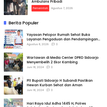
Ambulans Pribadi
Pemerintah
Agustus 7, 2026
Berita Populer
Yayasan Pelopor Rumah Sehat Buka
Layanan Pengaduan dan Pendampingan
Rehabilitasi NAPZA 24 Jam
Agustus 8, 2026
0
Wartawan di Media Center DPRD Sidoarjo
Menyembelih 2 Ekor Kambing
Juni 18, 2024
0
Plt Bupati Sidoarjo H Subandi Pastikan
Hewan Kurban Sehat dan Aman
Juni 18, 2024
0
Hari Raya Idul Adha 1445 H, Polres