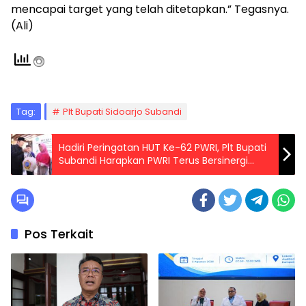
mencapai target yang telah ditetapkan.” Tegasnya.
(Ali)
Tag:
Plt Bupati Sidoarjo Subandi
Hadiri Peringatan HUT Ke-62 PWRI, Plt Bupati
Subandi Harapkan PWRI Terus Bersinergi
Mengawal Kemajuan Sidoarjo
Pos Terkait