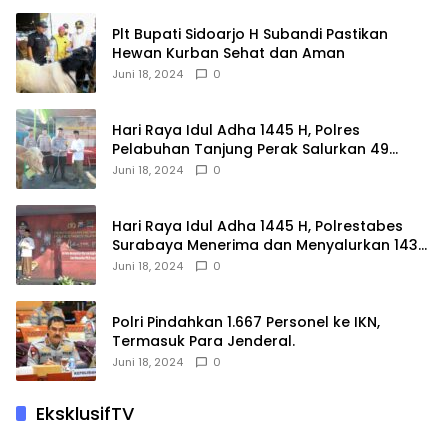
Plt Bupati Sidoarjo H Subandi Pastikan
Hewan Kurban Sehat dan Aman
Juni 18, 2024
0
Hari Raya Idul Adha 1445 H, Polres
Pelabuhan Tanjung Perak Salurkan 49
Hewan Korban.
Juni 18, 2024
0
Hari Raya Idul Adha 1445 H, Polrestabes
Surabaya Menerima dan Menyalurkan 143
Hewan Kurban
Juni 18, 2024
0
Polri Pindahkan 1.667 Personel ke IKN,
Termasuk Para Jenderal.
Juni 18, 2024
0
EksklusifTV