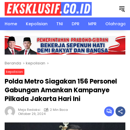
Langsung
ke
konten
Home
Kepolisian
TNI
DPR
MPR
Olahraga
Beranda
kepolisian
kepolisian
Polda Metro Siagakan 156 Personel
Gabungan Amankan Kampanye
Pilkada Jakarta Hari Ini
Meja Redaksi
2 Min Baca
Oktober 29, 2024