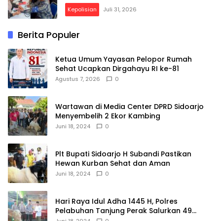
Kepolisian
Juli 31, 2026
Berita Populer
Ketua Umum Yayasan Pelopor Rumah
Sehat Ucapkan Dirgahayu RI ke-81
Agustus 7, 2026
0
Wartawan di Media Center DPRD Sidoarjo
Menyembelih 2 Ekor Kambing
Juni 18, 2024
0
Plt Bupati Sidoarjo H Subandi Pastikan
Hewan Kurban Sehat dan Aman
Juni 18, 2024
0
Hari Raya Idul Adha 1445 H, Polres
Pelabuhan Tanjung Perak Salurkan 49
Hewan Korban.