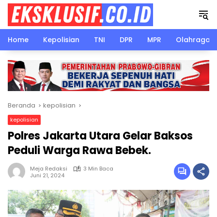
Langsung
ke
konten
Home
Kepolisian
TNI
DPR
MPR
Olahraga
Beranda
kepolisian
kepolisian
Polres Jakarta Utara Gelar Baksos
Peduli Warga Rawa Bebek.
Meja Redaksi
3 Min Baca
Juni 21, 2024