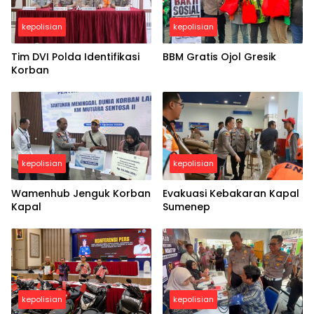
kepolisian
kepolisian
Tim DVI Polda Identifikasi
BBM Gratis Ojol Gresik
Korban
kepolisian
kepolisian
Wamenhub Jenguk Korban
Evakuasi Kebakaran Kapal
Kapal
Sumenep
kepolisian
kepolisian