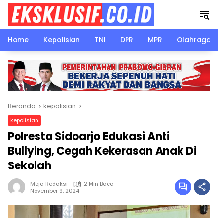
Langsung
ke
konten
Home
Kepolisian
TNI
DPR
MPR
Olahraga
Beranda
kepolisian
kepolisian
Polresta Sidoarjo Edukasi Anti
Bullying, Cegah Kekerasan Anak Di
Sekolah
Meja Redaksi
2 Min Baca
November 9, 2024