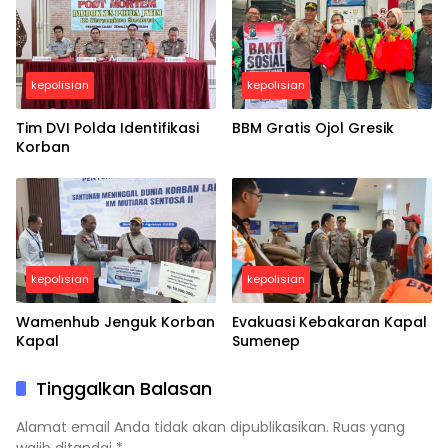
kepolisian
kepolisian
Tim DVI Polda Identifikasi
BBM Gratis Ojol Gresik
Korban
kepolisian
kepolisian
Wamenhub Jenguk Korban
Evakuasi Kebakaran Kapal
Kapal
Sumenep
Tinggalkan Balasan
Alamat email Anda tidak akan dipublikasikan.
Ruas yang