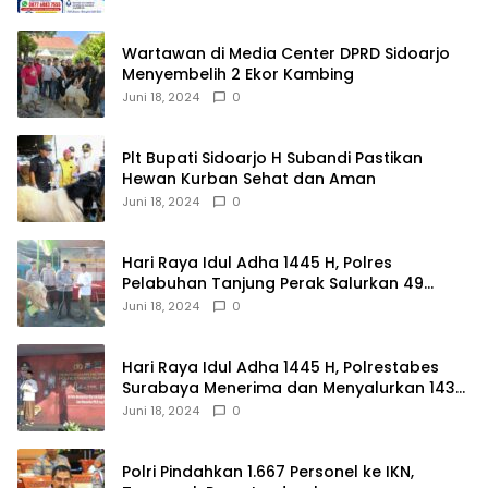
Wartawan di Media Center DPRD Sidoarjo
Menyembelih 2 Ekor Kambing
Juni 18, 2024
0
Plt Bupati Sidoarjo H Subandi Pastikan
Hewan Kurban Sehat dan Aman
Juni 18, 2024
0
Hari Raya Idul Adha 1445 H, Polres
Pelabuhan Tanjung Perak Salurkan 49
Hewan Korban.
Juni 18, 2024
0
Hari Raya Idul Adha 1445 H, Polrestabes
Surabaya Menerima dan Menyalurkan 143
Hewan Kurban
Juni 18, 2024
0
Polri Pindahkan 1.667 Personel ke IKN,