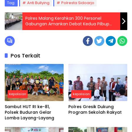
Tag:
Anti Bullying
Polresta Sidoarjo
Polres Malang Kerahkan 300 Personel
Gabungan Amankan Debat Kedua Pilbup
Malang 2024
Pos Terkait
kepolisian
kepolisian
Sambut HUT RI ke-81,
Polres Gresik Dukung
Polsek Buduran Gelar
Program Sekolah Rakyat
Lomba Layang-Layang