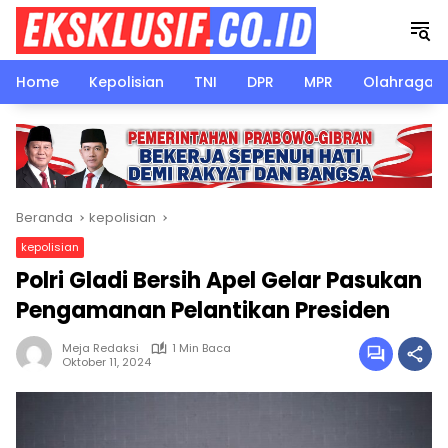
Langsung
ke
konten
Home
Kepolisian
TNI
DPR
MPR
Olahraga
Beranda
kepolisian
kepolisian
Polri Gladi Bersih Apel Gelar Pasukan
Pengamanan Pelantikan Presiden
Meja Redaksi
1 Min Baca
Oktober 11, 2024