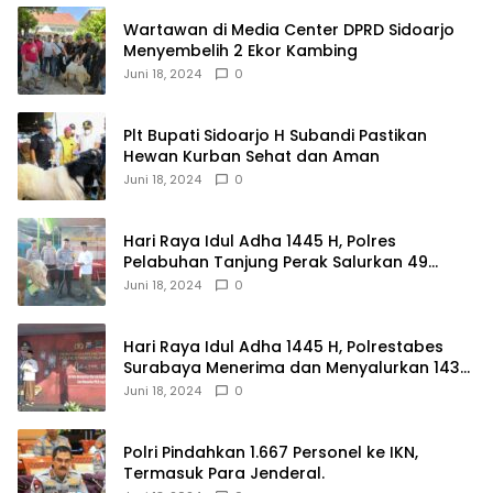
Wartawan di Media Center DPRD Sidoarjo
Menyembelih 2 Ekor Kambing
Juni 18, 2024
0
Plt Bupati Sidoarjo H Subandi Pastikan
Hewan Kurban Sehat dan Aman
Juni 18, 2024
0
Hari Raya Idul Adha 1445 H, Polres
Pelabuhan Tanjung Perak Salurkan 49
Hewan Korban.
Juni 18, 2024
0
Hari Raya Idul Adha 1445 H, Polrestabes
Surabaya Menerima dan Menyalurkan 143
Hewan Kurban
Juni 18, 2024
0
Polri Pindahkan 1.667 Personel ke IKN,
Termasuk Para Jenderal.