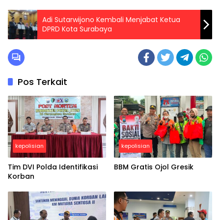
Adi Sutarwijono Kembali Menjabat Ketua
DPRD Kota Surabaya
Pos Terkait
kepolisian
kepolisian
Tim DVI Polda Identifikasi
BBM Gratis Ojol Gresik
Korban