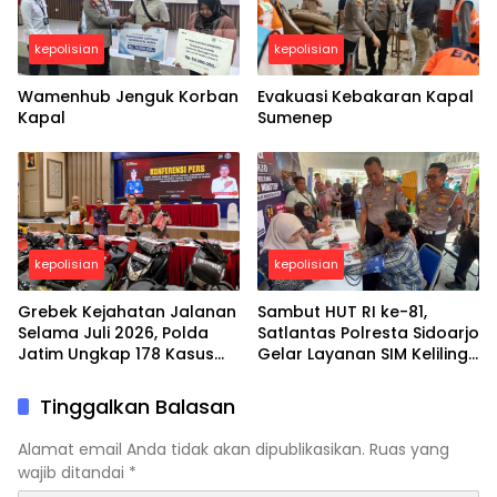
kepolisian
kepolisian
Wamenhub Jenguk Korban
Evakuasi Kebakaran Kapal
Kapal
Sumenep
kepolisian
kepolisian
Grebek Kejahatan Jalanan
Sambut HUT RI ke-81,
Selama Juli 2026, Polda
Satlantas Polresta Sidoarjo
Jatim Ungkap 178 Kasus
Gelar Layanan SIM Keliling
3C dan Ringkus 206
24 Jam Selama 17 Hari
Tersangka
Nonstop
Tinggalkan Balasan
Alamat email Anda tidak akan dipublikasikan.
Ruas yang
wajib ditandai
*