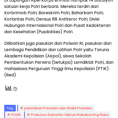
Di Lapangan Apel Korps Brimob nampak 14 batalyon
satuan kerja Polri berbaris. Mereka terdiri dari
Korbrimob Polri, Bareskrim Polri, Baharkam Polri,
Korlantas Polri, Densus 88 Antiteror Polri, Divisi
Hubungan Internasional Polri dan Pusat Kedokteran
dan Kesehatan (Pusdokkes) Polri.
Dilibatkan juga pasukan dari Polwan RI, pasukan dari
Lembaga Pendidikan dan Latihan Polri yaitu Taruna
Akademi Kepolisian (Akpol), siswa Sekolah
Pembentukan Perwira (Setukpa) Lemdiklat Polri, dan
mahasiswa Perguruan Tinggi Ilmu Kepolisian (PTIK).
(Red)
Tag:
pelantikan Presiden dan Wakil Presiden
POLRI
Prabowo Subianto-Gibran Rakabuming Raka