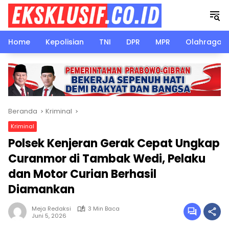
Langsung
ke
konten
Home
Kepolisian
TNI
DPR
MPR
Olahraga
Beranda
Kriminal
Kriminal
Polsek Kenjeran Gerak Cepat Ungkap
Curanmor di Tambak Wedi, Pelaku
dan Motor Curian Berhasil
Diamankan
Meja Redaksi
3 Min Baca
Juni 5, 2026