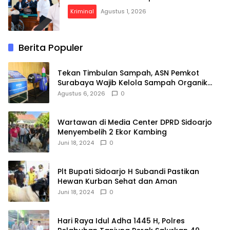
Kriminal
Agustus 1, 2026
Berita Populer
Tekan Timbulan Sampah, ASN Pemkot
Surabaya Wajib Kelola Sampah Organik
dari Rumah
Agustus 6, 2026
0
Wartawan di Media Center DPRD Sidoarjo
Menyembelih 2 Ekor Kambing
Juni 18, 2024
0
Plt Bupati Sidoarjo H Subandi Pastikan
Hewan Kurban Sehat dan Aman
Juni 18, 2024
0
Hari Raya Idul Adha 1445 H, Polres