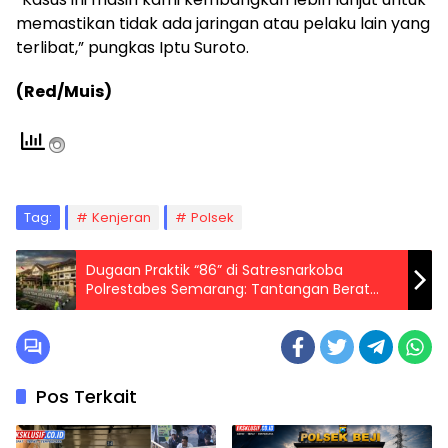
memastikan tidak ada jaringan atau pelaku lain yang
terlibat,” pungkas Iptu Suroto.
(Red/Muis)
Tag:
Kenjeran
Polsek
Dugaan Praktik “86” di Satresnarkoba
Polrestabes Semarang: Tantangan Berat
Transparansi Hukum
Pos Terkait