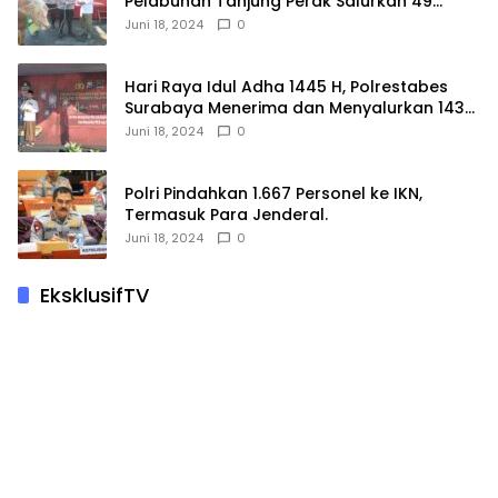
Pelabuhan Tanjung Perak Salurkan 49
Hewan Korban.
Juni 18, 2024
0
Hari Raya Idul Adha 1445 H, Polrestabes
Surabaya Menerima dan Menyalurkan 143
Hewan Kurban
Juni 18, 2024
0
Polri Pindahkan 1.667 Personel ke IKN,
Termasuk Para Jenderal.
Juni 18, 2024
0
EksklusifTV