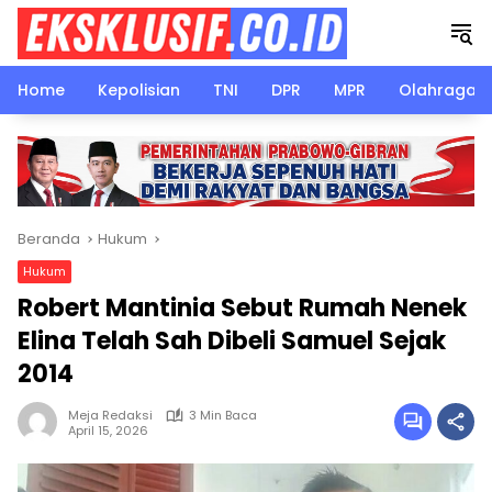
Langsung
ke
konten
Home
Kepolisian
TNI
DPR
MPR
Olahraga
Beranda
Hukum
Hukum
Robert Mantinia Sebut Rumah Nenek
Elina Telah Sah Dibeli Samuel Sejak
2014
Meja Redaksi
3 Min Baca
April 15, 2026