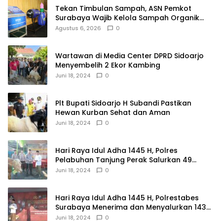
Tekan Timbulan Sampah, ASN Pemkot
Surabaya Wajib Kelola Sampah Organik
dari Rumah
Agustus 6, 2026
0
Wartawan di Media Center DPRD Sidoarjo
Menyembelih 2 Ekor Kambing
Juni 18, 2024
0
Plt Bupati Sidoarjo H Subandi Pastikan
Hewan Kurban Sehat dan Aman
Juni 18, 2024
0
Hari Raya Idul Adha 1445 H, Polres
Pelabuhan Tanjung Perak Salurkan 49
Hewan Korban.
Juni 18, 2024
0
Hari Raya Idul Adha 1445 H, Polrestabes
Surabaya Menerima dan Menyalurkan 143
Hewan Kurban
Juni 18, 2024
0