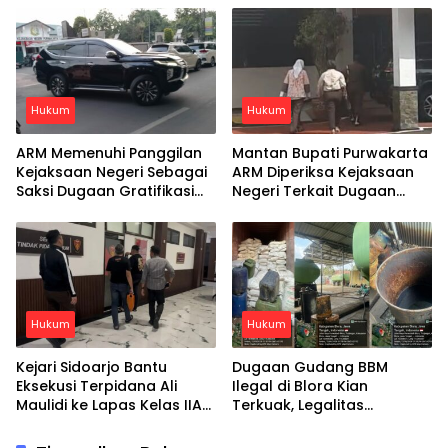
Sidoarjo
Hukum
Hukum
ARM Memenuhi Panggilan
Mantan Bupati Purwakarta
Kejaksaan Negeri Sebagai
ARM Diperiksa Kejaksaan
Saksi Dugaan Gratifikasi
Negeri Terkait Dugaan
Mobil Mewah
Gratifikasi Mobil Mewah
Hukum
Hukum
Kejari Sidoarjo Bantu
Dugaan Gudang BBM
Eksekusi Terpidana Ali
Ilegal di Blora Kian
Maulidi ke Lapas Kelas IIA
Terkuak, Legalitas
Sidoarjo
Perusahaan Disebut Tak
Terdaftar