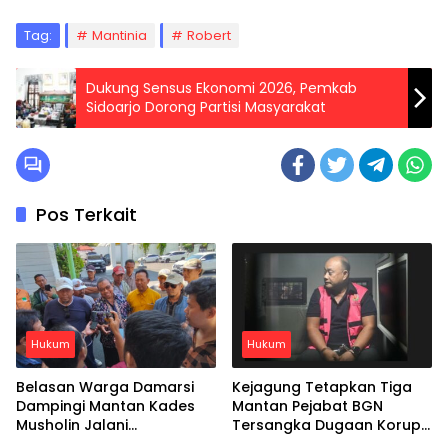
Tag:
Mantinia
Robert
Dukung Sensus Ekonomi 2026, Pemkab
Sidoarjo Dorong Partisi Masyarakat
Pos Terkait
Hukum
Hukum
Belasan Warga Damarsi
Kejagung Tetapkan Tiga
Dampingi Mantan Kades
Mantan Pejabat BGN
Musholin Jalani
Tersangka Dugaan Korupsi
Pemeriksaan di Kejari
Program MBG