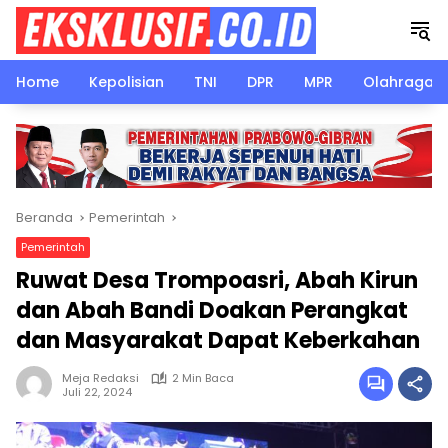
Langsung
ke
konten
Home
Kepolisian
TNI
DPR
MPR
Olahraga
Beranda
Pemerintah
Pemerintah
Ruwat Desa Trompoasri, Abah Kirun
dan Abah Bandi Doakan Perangkat
dan Masyarakat Dapat Keberkahan
Meja Redaksi
2 Min Baca
Juli 22, 2024