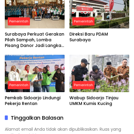
Pemerintah
Pemerintah
Surabaya Perkuat Gerakan
Direksi Baru PDAM
Pilah Sampah, Lomba
Surabaya
Pisang Danor Jadi Langkah
Awal Menuju Kampung
Pancasila
Pemerintah
Pemerintah
Pemkab Sidoarjo Lindungi
Wabup Sidoarjo Tinjau
Pekerja Rentan
UMKM Kumis Kucing
Tinggalkan Balasan
Alamat email Anda tidak akan dipublikasikan.
Ruas yang