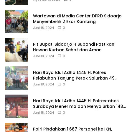
Wartawan di Media Center DPRD Sidoarjo
Menyembelih 2 Ekor Kambing
Juni 18, 2024
0
Plt Bupati Sidoarjo H Subandi Pastikan
Hewan Kurban Sehat dan Aman
Juni 18, 2024
0
Hari Raya Idul Adha 1445 H, Polres
Pelabuhan Tanjung Perak Salurkan 49
Hewan Korban.
Juni 18, 2024
0
Hari Raya Idul Adha 1445 H, Polrestabes
Surabaya Menerima dan Menyalurkan 143
Hewan Kurban
Juni 18, 2024
0
Polri Pindahkan 1.667 Personel ke IKN,