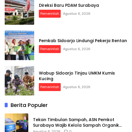
Direksi Baru PDAM Surabaya
Pemerintah
Agustus 6, 2026
Pemkab Sidoarjo Lindungi Pekerja Rentan
Pemerintah
Agustus 6, 2026
Wabup Sidoarjo Tinjau UMKM Kumis
Kucing
Pemerintah
Agustus 6, 2026
Berita Populer
Tekan Timbulan Sampah, ASN Pemkot
Surabaya Wajib Kelola Sampah Organik
dari Rumah
Agustus 6, 2026
0