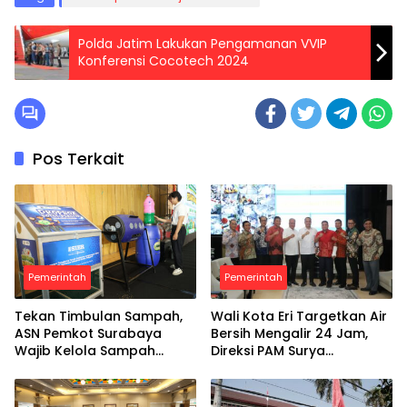
Polda Jatim Lakukan Pengamanan VVIP
Konferensi Cocotech 2024
Pos Terkait
Pemerintah
Pemerintah
Tekan Timbulan Sampah,
Wali Kota Eri Targetkan Air
ASN Pemkot Surabaya
Bersih Mengalir 24 Jam,
Wajib Kelola Sampah
Direksi PAM Surya
Organik dari Rumah
Sembada Diminta Libatkan
Investor