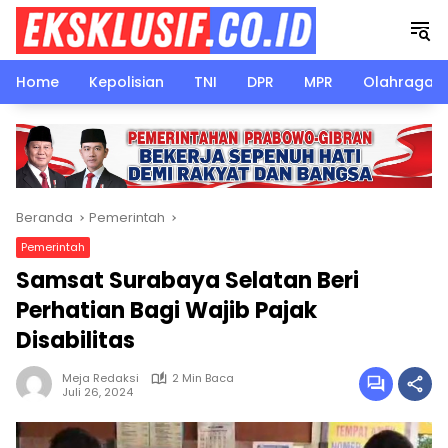
Langsung
ke
konten
Home
Kepolisian
TNI
DPR
MPR
Olahraga
Beranda
Pemerintah
Pemerintah
Samsat Surabaya Selatan Beri
Perhatian Bagi Wajib Pajak
Disabilitas
Meja Redaksi
2 Min Baca
Juli 26, 2024