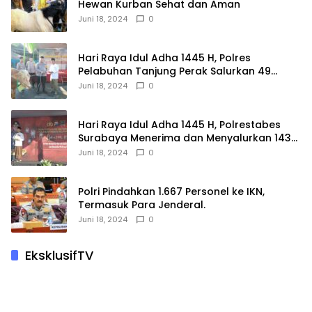
Hewan Kurban Sehat dan Aman
Juni 18, 2024
0
Hari Raya Idul Adha 1445 H, Polres
Pelabuhan Tanjung Perak Salurkan 49
Hewan Korban.
Juni 18, 2024
0
Hari Raya Idul Adha 1445 H, Polrestabes
Surabaya Menerima dan Menyalurkan 143
Hewan Kurban
Juni 18, 2024
0
Polri Pindahkan 1.667 Personel ke IKN,
Termasuk Para Jenderal.
Juni 18, 2024
0
EksklusifTV