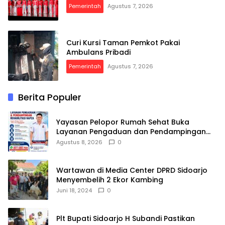
Pemerintah
Agustus 7, 2026
Curi Kursi Taman Pemkot Pakai
Ambulans Pribadi
Pemerintah
Agustus 7, 2026
Berita Populer
Yayasan Pelopor Rumah Sehat Buka
Layanan Pengaduan dan Pendampingan
Rehabilitasi NAPZA 24 Jam
Agustus 8, 2026
0
Wartawan di Media Center DPRD Sidoarjo
Menyembelih 2 Ekor Kambing
Juni 18, 2024
0
Plt Bupati Sidoarjo H Subandi Pastikan