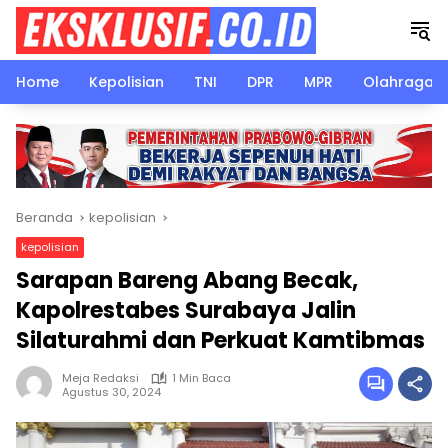
Langsung
ke
konten
Home
Kepolisian
TNI
DPR
MPR
Olahraga
Beranda
kepolisian
kepolisian
Sarapan Bareng Abang Becak,
Kapolrestabes Surabaya Jalin
Silaturahmi dan Perkuat Kamtibmas
Meja Redaksi
1 Min Baca
Agustus 30, 2024