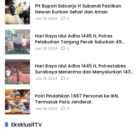
Plt Bupati Sidoarjo H Subandi Pastikan
Hewan Kurban Sehat dan Aman
Juni 18, 2024
0
Hari Raya Idul Adha 1445 H, Polres
Pelabuhan Tanjung Perak Salurkan 49
Hewan Korban.
Juni 18, 2024
0
Hari Raya Idul Adha 1445 H, Polrestabes
Surabaya Menerima dan Menyalurkan 143
Hewan Kurban
Juni 18, 2024
0
Polri Pindahkan 1.667 Personel ke IKN,
Termasuk Para Jenderal.
Juni 18, 2024
0
EksklusifTV