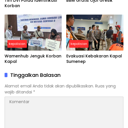
Tim DVI Polda Identifikasi
BBM Gratis Ojol Gresik
Korban
kepolisian
kepolisian
Wamenhub Jenguk Korban
Evakuasi Kebakaran Kapal
Kapal
Sumenep
Tinggalkan Balasan
Alamat email Anda tidak akan dipublikasikan.
Ruas yang
wajib ditandai
*