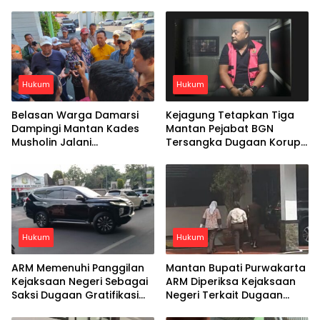
Hukum
Hukum
Belasan Warga Damarsi
Kejagung Tetapkan Tiga
Dampingi Mantan Kades
Mantan Pejabat BGN
Musholin Jalani
Tersangka Dugaan Korupsi
Pemeriksaan di Kejari
Program MBG
Sidoarjo
Hukum
Hukum
ARM Memenuhi Panggilan
Mantan Bupati Purwakarta
Kejaksaan Negeri Sebagai
ARM Diperiksa Kejaksaan
Saksi Dugaan Gratifikasi
Negeri Terkait Dugaan
Mobil Mewah
Gratifikasi Mobil Mewah