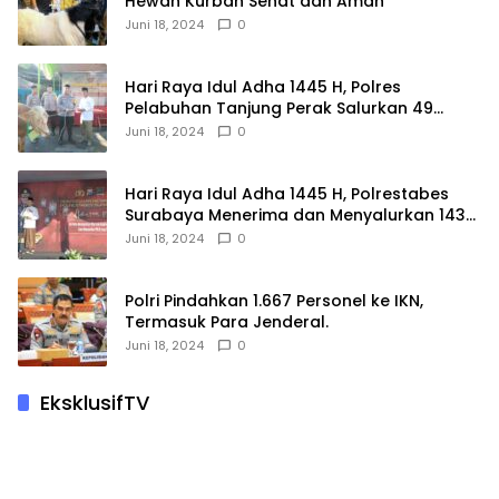
Hewan Kurban Sehat dan Aman
Juni 18, 2024
0
Hari Raya Idul Adha 1445 H, Polres
Pelabuhan Tanjung Perak Salurkan 49
Hewan Korban.
Juni 18, 2024
0
Hari Raya Idul Adha 1445 H, Polrestabes
Surabaya Menerima dan Menyalurkan 143
Hewan Kurban
Juni 18, 2024
0
Polri Pindahkan 1.667 Personel ke IKN,
Termasuk Para Jenderal.
Juni 18, 2024
0
EksklusifTV