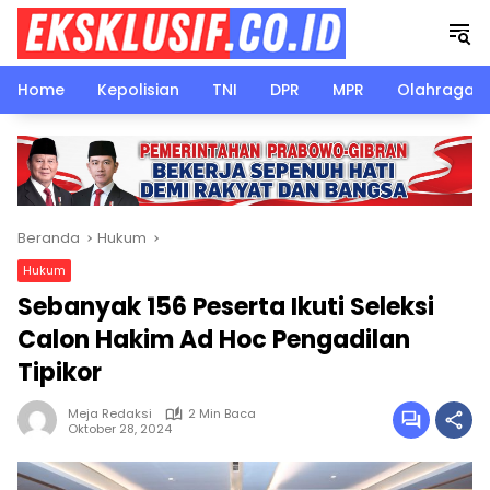
Langsung
ke
konten
Home
Kepolisian
TNI
DPR
MPR
Olahraga
Beranda
Hukum
Hukum
Sebanyak 156 Peserta Ikuti Seleksi
Calon Hakim Ad Hoc Pengadilan
Tipikor
Meja Redaksi
2 Min Baca
Oktober 28, 2024