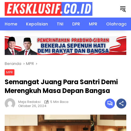
Langsung
ke
konten
Home
Kepolisian
TNI
DPR
MPR
Olahraga
Beranda
MPR
MPR
Semangat Juang Para Santri Demi
Merengkuh Masa Depan Bangsa
Meja Redaksi
5 Min Baca
Oktober 26, 2024