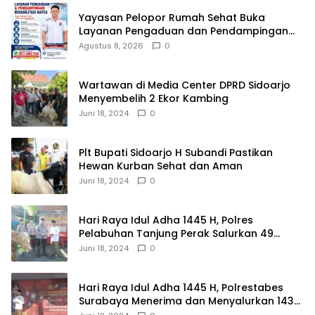
Yayasan Pelopor Rumah Sehat Buka
Layanan Pengaduan dan Pendampingan
Rehabilitasi NAPZA 24 Jam
Agustus 8, 2026
0
Wartawan di Media Center DPRD Sidoarjo
Menyembelih 2 Ekor Kambing
Juni 18, 2024
0
Plt Bupati Sidoarjo H Subandi Pastikan
Hewan Kurban Sehat dan Aman
Juni 18, 2024
0
Hari Raya Idul Adha 1445 H, Polres
Pelabuhan Tanjung Perak Salurkan 49
Hewan Korban.
Juni 18, 2024
0
Hari Raya Idul Adha 1445 H, Polrestabes
Surabaya Menerima dan Menyalurkan 143
Hewan Kurban