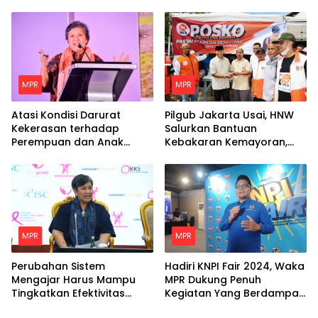
Prabowo Untuk Dunia
Islam
MPR
MPR
Atasi Kondisi Darurat
Pilgub Jakarta Usai, HNW
Kekerasan terhadap
Salurkan Bantuan
Perempuan dan Anak
Kebakaran Kemayoran,
dengan Langkah Nyata
Minta Pemerintah Siapkan
Hunian Tetap Bagi Para
Korban
MPR
MPR
Perubahan Sistem
Hadiri KNPI Fair 2024, Waka
Mengajar Harus Mampu
MPR Dukung Penuh
Tingkatkan Efektivitas
Kegiatan Yang Berdampak
Belajar Peserta Didik
Positif Untuk Pemuda