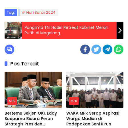
Tag:
Hari Santri 2024
Panglima TNI Hadiri Retreat Kabinet Merah
Putih di Magelang
Pos Terkait
MPR
MPR
Bertemu Sekjen OKI, Eddy
WAKA MPR Serap Aspirasi
Soeparno Bicara Peran
Warga Madiun di
Strategis Presiden
Padepokan Seni Kirun