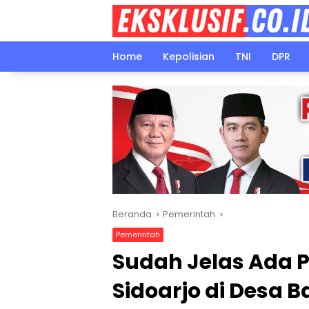
Langsung
ke
konten
Home
Kepolisian
TNI
DPR
Beranda
Pemerintah
Pemerintah
Sudah Jelas Ada 
Sidoarjo di Desa 