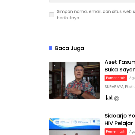
Simpan nama, email, dan situs web 
berikutnya.
Baca Juga
Aset Fasum
Buka Saye
Pemerintah
Agu
SURABAYA, Ekskl
Sidoarjo Y
HIV Pelajar
Pemerintah
Agu