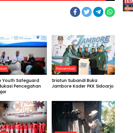
ntah
Pemerintah
o Youth Safeguard
Sriatun Subandi Buka
Edukasi Pencegahan
Jambore Kader PKK Sidoarjo
ajar