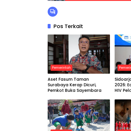
Pos Terkait
Pemerintah
Pemeri
Aset Fasum Taman
Sidoarj
Surabaya Kerap Dicuri,
2026: 
Pemkot Buka Sayembara
HIV Pel