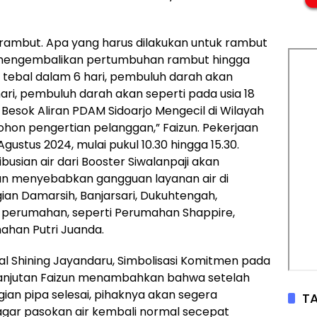
 rambut. Apa yang harus dilakukan untuk rambut
n mengembalikan pertumbuhan rambut hingga
tebal dalam 6 hari, pembuluh darah akan
hari, pembuluh darah akan seperti pada usia 18
Besok Aliran PDAM Sidoarjo Mengecil di Wilayah
on pengertian pelanggan,” Faizun. Pekerjaan
gustus 2024, mulai pukul 10.30 hingga 15.30.
busian air dari Booster Siwalanpaji akan
kan menyebabkan gangguan layanan air di
ian Damarsih, Banjarsari, Dukuhtengah,
 perumahan, seperti Perumahan Shappire,
ahan Putri Juanda.
al Shining Jayandaru, Simbolisasi Komitmen pada
lanjutan Faizun menambahkan bahwa setelah
an pipa selesai, pihaknya akan segera
TA
agar pasokan air kembali normal secepat