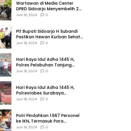
Wartawan di Media Center
DPRD Sidoarjo Menyembelih 2
Ekor Kambing
Juni 18, 2024
0
Plt Bupati Sidoarjo H Subandi
Pastikan Hewan Kurban Sehat
dan Aman
Juni 18, 2024
0
Hari Raya Idul Adha 1445 H,
Polres Pelabuhan Tanjung
Perak Salurkan 49 Hewan
Juni 18, 2024
0
Korban.
Hari Raya Idul Adha 1445 H,
Polrestabes Surabaya
Menerima dan Menyalurkan
Juni 18, 2024
0
143 Hewan Kurban
Polri Pindahkan 1.667 Personel
ke IKN, Termasuk Para
Jenderal.
Juni 18, 2024
0