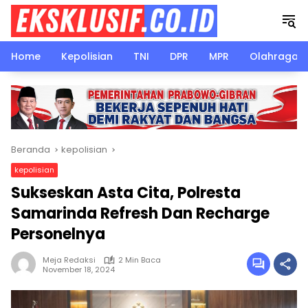
Langsung
ke
konten
Home
Kepolisian
TNI
DPR
MPR
Olahraga
Beranda
kepolisian
kepolisian
Sukseskan Asta Cita, Polresta
Samarinda Refresh Dan Recharge
Personelnya
Meja Redaksi
2 Min Baca
November 18, 2024