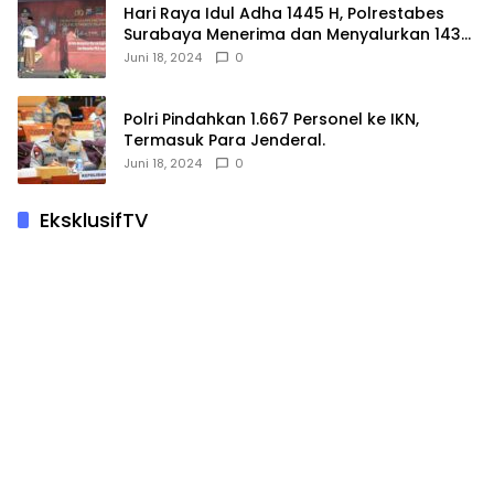
Hari Raya Idul Adha 1445 H, Polrestabes
Surabaya Menerima dan Menyalurkan 143
Hewan Kurban
Juni 18, 2024
0
Polri Pindahkan 1.667 Personel ke IKN,
Termasuk Para Jenderal.
Juni 18, 2024
0
EksklusifTV