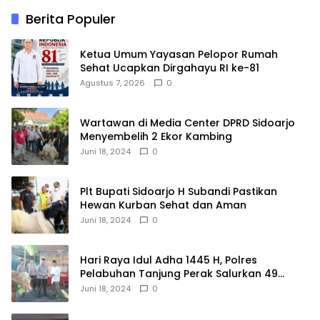
Berita Populer
Ketua Umum Yayasan Pelopor Rumah
Sehat Ucapkan Dirgahayu RI ke-81
Agustus 7, 2026
0
Wartawan di Media Center DPRD Sidoarjo
Menyembelih 2 Ekor Kambing
Juni 18, 2024
0
Plt Bupati Sidoarjo H Subandi Pastikan
Hewan Kurban Sehat dan Aman
Juni 18, 2024
0
Hari Raya Idul Adha 1445 H, Polres
Pelabuhan Tanjung Perak Salurkan 49
Hewan Korban.
Juni 18, 2024
0