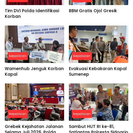
Tim DVI Polda Identifikasi
BBM Gratis Ojol Gresik
Korban
kepolisian
kepolisian
Wamenhub Jenguk Korban
Evakuasi Kebakaran Kapal
Kapal
Sumenep
kepolisian
kepolisian
Grebek Kejahatan Jalanan
Sambut HUT RI ke-81,
Selama Juli 2026, Polda
Satlantas Polresta Sidoarjo