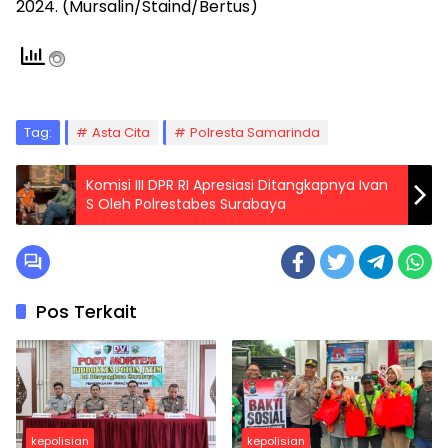
2024. (Mursalin/Staind/Bertus)
Tag:
Asta Cita
Polresta Samarinda
Komisi III DPR RI Apresiasi Ditangkapnya Ivan
S Oleh Polrestabes Surabaya
Pos Terkait
kepolisian
kepolisian