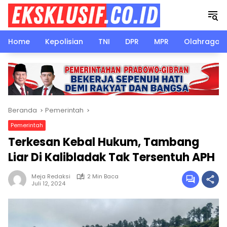
Langsung
ke
konten
Home
Kepolisian
TNI
DPR
MPR
Olahraga
Beranda
Pemerintah
Pemerintah
Terkesan Kebal Hukum, Tambang
Liar Di Kalibladak Tak Tersentuh APH
Meja Redaksi
2 Min Baca
Juli 12, 2024