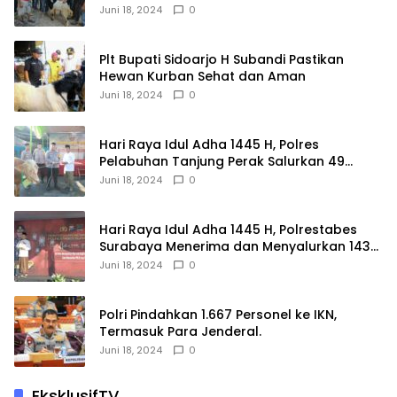
Juni 18, 2024
0
Plt Bupati Sidoarjo H Subandi Pastikan
Hewan Kurban Sehat dan Aman
Juni 18, 2024
0
Hari Raya Idul Adha 1445 H, Polres
Pelabuhan Tanjung Perak Salurkan 49
Hewan Korban.
Juni 18, 2024
0
Hari Raya Idul Adha 1445 H, Polrestabes
Surabaya Menerima dan Menyalurkan 143
Hewan Kurban
Juni 18, 2024
0
Polri Pindahkan 1.667 Personel ke IKN,
Termasuk Para Jenderal.
Juni 18, 2024
0
EksklusifTV