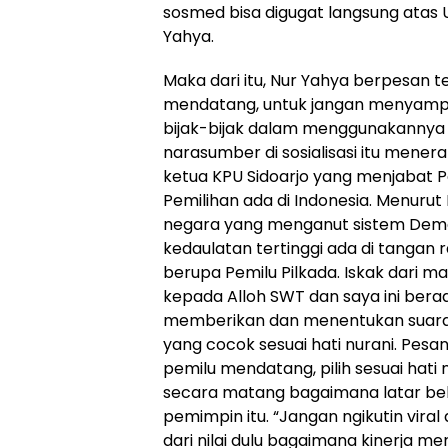
sosmed bisa digugat langsung atas
Yahya.
Maka dari itu, Nur Yahya berpesan 
mendatang, untuk jangan menyamp
bijak-bijak dalam menggunakannya (
narasumber di sosialisasi itu mener
ketua KPU Sidoarjo yang menjabat P
Pemilihan ada di Indonesia. Menurut
negara yang menganut sistem Demo
kedaulatan tertinggi ada di tangan 
berupa Pemilu Pilkada. Iskak dari ma
kepada Alloh SWT dan saya ini ber
memberikan dan menentukan suara
yang cocok sesuai hati nurani. Pesa
pemilu mendatang, pilih sesuai hati n
secara matang bagaimana latar bela
pemimpin itu. “Jangan ngikutin vira
dari nilai dulu bagaimana kinerja m