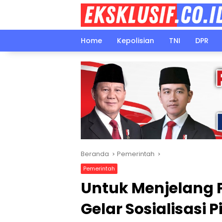
Langsung
ke
konten
Home
Kepolisian
TNI
DPR
Beranda
Pemerintah
Pemerintah
Untuk Menjelang P
Gelar Sosialisasi 