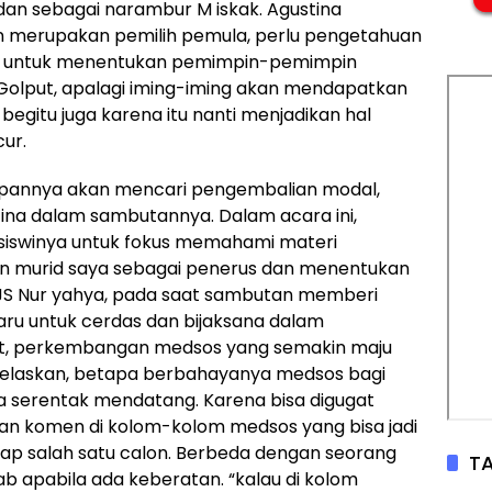
 dan sebagai narambur M iskak. Agustina
kn merupakan pemilih pemula, perlu pengetahuan
an untuk menentukan pemimpin-pemimpin
 Golput, apalagi iming-iming akan mendapatkan
begitu juga karena itu nanti menjadikan hal
ur.
depannya akan mencari pengembalian modal,
tina dalam sambutannya. Dalam acara ini,
siswinya untuk fokus memahami materi
lian murid saya sebagai penerus dan menentukan
 AJS Nur yahya, pada saat sambutan memberi
aru untuk cerdas dan bijaksana dalam
t, perkembangan medsos yang semakin maju
jelaskan, betapa berbahayanya medsos bagi
da serentak mendatang. Karena bisa digugat
n komen di kolom-kolom medsos yang bisa jadi
dap salah satu calon. Berbeda dengan seorang
TA
ab apabila ada keberatan. “kalau di kolom