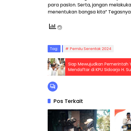
para paslon. Serta, jangan melakuka
menentukan bangsa kita” Tegasnya.
Tag:
Pemilu Serentak 2024
Siap Mewujudkan Pemerintah Y
Mendaftar di KPU Sidoarjo H. S
Pos Terkait