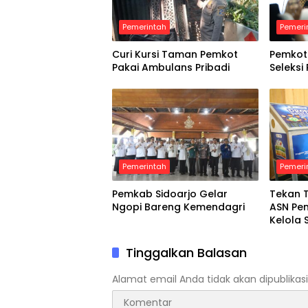
Pemerintah
Pemeri
Curi Kursi Taman Pemkot
Pemkot
Pakai Ambulans Pribadi
Seleksi
Pemerintah
Pemeri
Pemkab Sidoarjo Gelar
Tekan 
Ngopi Bareng Kemendagri
ASN Pe
Kelola 
Rumah
Tinggalkan Balasan
Alamat email Anda tidak akan dipublikasi