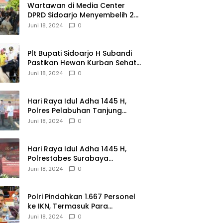
Wartawan di Media Center
DPRD Sidoarjo Menyembelih 2
Ekor Kambing
Juni 18, 2024
0
Plt Bupati Sidoarjo H Subandi
Pastikan Hewan Kurban Sehat
dan Aman
Juni 18, 2024
0
Hari Raya Idul Adha 1445 H,
Polres Pelabuhan Tanjung
Perak Salurkan 49 Hewan
Juni 18, 2024
0
Korban.
Hari Raya Idul Adha 1445 H,
Polrestabes Surabaya
Menerima dan Menyalurkan
Juni 18, 2024
0
143 Hewan Kurban
Polri Pindahkan 1.667 Personel
ke IKN, Termasuk Para
Jenderal.
Juni 18, 2024
0