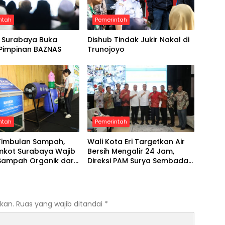
ntah
Pemerintah
 Surabaya Buka
Dishub Tindak Jukir Nakal di
 Pimpinan BAZNAS
Trunojoyo
ntah
Pemerintah
Timbulan Sampah,
Wali Kota Eri Targetkan Air
mkot Surabaya Wajib
Bersih Mengalir 24 Jam,
Sampah Organik dari
Direksi PAM Surya Sembada
Diminta Libatkan Investor
kan.
Ruas yang wajib ditandai
*