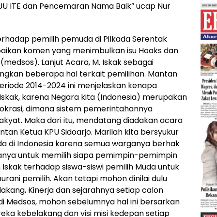
 UU ITE dan Pencemaran Nama Baik” ucap Nur
terhadap pemilih pemuda di Pilkada Serentak
aikan komen yang menimbulkan isu Hoaks dan
medsos). Lanjut Acara, M. Iskak sebagai
angkan beberapa hal terkait pemilihan. Mantan
eriode 2014-2024 ini menjelaskan kenapa
 Iskak, karena Negara kita (Indonesia) merupakan
krasi, dimana sistem pemerintahannya
rakyat. Maka dari itu, mendatang diadakan acara
ntan Ketua KPU Sidoarjo. Marilah kita bersyukur
ada di Indonesia karena semua warganya berhak
nya untuk memilih siapa pemimpin-pemimpin
n Iskak terhadap siswa-siswi pemilih Muda untuk
urani pemilih. Akan tetapi mohon dinilai dulu
kang, Kinerja dan sejarahnya setiap calon
l di Medsos, mohon sebelumnya hal ini bersarkan
ereka kebelakang dan visi misi kedepan setiap