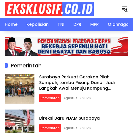
Langsung
ke
konten
Home
Kepolisian
TNI
DPR
MPR
Olahraga
Pemerintah
Surabaya Perkuat Gerakan Pilah
Sampah, Lomba Pisang Danor Jadi
Langkah Awal Menuju Kampung
Pancasila
Pemerintah
Agustus 6, 2026
Direksi Baru PDAM Surabaya
Pemerintah
Agustus 6, 2026