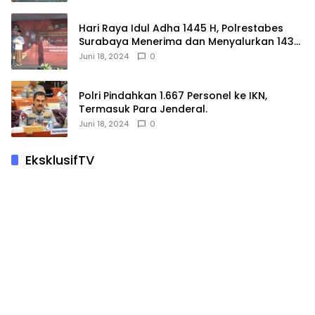
Hari Raya Idul Adha 1445 H, Polrestabes
Surabaya Menerima dan Menyalurkan 143
Hewan Kurban
Juni 18, 2024
0
Polri Pindahkan 1.667 Personel ke IKN,
Termasuk Para Jenderal.
Juni 18, 2024
0
EksklusifTV