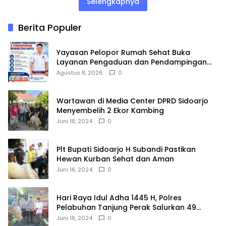
Selengkapnya
Berita Populer
Yayasan Pelopor Rumah Sehat Buka
Layanan Pengaduan dan Pendampingan
Rehabilitasi NAPZA 24 Jam
Agustus 8, 2026
0
Wartawan di Media Center DPRD Sidoarjo
Menyembelih 2 Ekor Kambing
Juni 18, 2024
0
Plt Bupati Sidoarjo H Subandi Pastikan
Hewan Kurban Sehat dan Aman
Juni 18, 2024
0
Hari Raya Idul Adha 1445 H, Polres
Pelabuhan Tanjung Perak Salurkan 49
Hewan Korban.
Juni 18, 2024
0