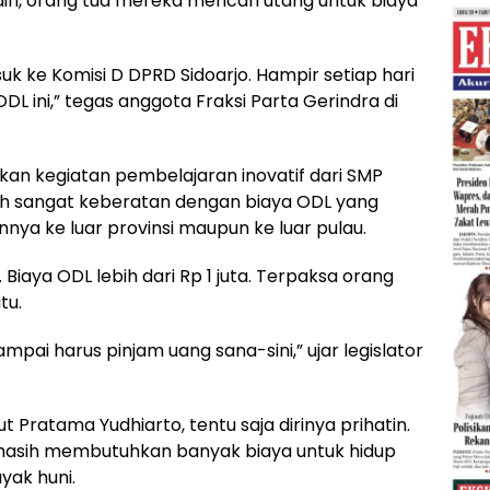
 lain, orang tua mereka mencari utang untuk biaya
k ke Komisi D DPRD Sidoarjo. Hampir setiap hari
L ini,” tegas anggota Fraksi Parta Gerindra di
an kegiatan pembelajaran inovatif dari SMP
luh sangat keberatan dengan biaya ODL yang
annya ke luar provinsi maupun ke luar pulau.
 Biaya ODL lebih dari Rp 1 juta. Terpaksa orang
tu.
ai harus pinjam uang sana-sini,” ujar legislator
t Pratama Yudhiarto, tentu saja dirinya prihatin.
ka masih membutuhkan banyak biaya untuk hidup
yak huni.