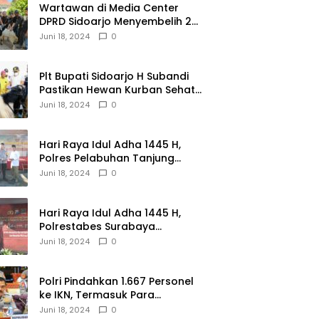
Wartawan di Media Center
DPRD Sidoarjo Menyembelih 2
Ekor Kambing
Juni 18, 2024
0
Plt Bupati Sidoarjo H Subandi
Pastikan Hewan Kurban Sehat
dan Aman
Juni 18, 2024
0
Hari Raya Idul Adha 1445 H,
Polres Pelabuhan Tanjung
Perak Salurkan 49 Hewan
Juni 18, 2024
0
Korban.
Hari Raya Idul Adha 1445 H,
Polrestabes Surabaya
Menerima dan Menyalurkan
Juni 18, 2024
0
143 Hewan Kurban
Polri Pindahkan 1.667 Personel
ke IKN, Termasuk Para
Jenderal.
Juni 18, 2024
0