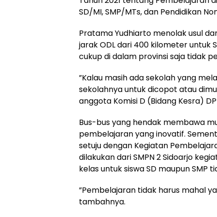
Tahun 2021 tentang Pembelajaran di
SD/MI, SMP/MTs, dan Pendidikan Non
Pratama Yudhiarto menolak usul d
jarak ODL dari 400 kilometer untuk 
cukup di dalam provinsi saja tidak p
”Kalau masih ada sekolah yang mela
sekolahnya untuk dicopot atau dimut
anggota Komisi D (Bidang Kesra) DPRD
Bus-bus yang hendak membawa murid
pembelajaran yang inovatif. Semen
setuju dengan Kegiatan Pembelajara
dilakukan dari SMPN 2 Sidoarjo keg
kelas untuk siswa SD maupun SMP tid
”Pembelajaran tidak harus mahal y
tambahnya.