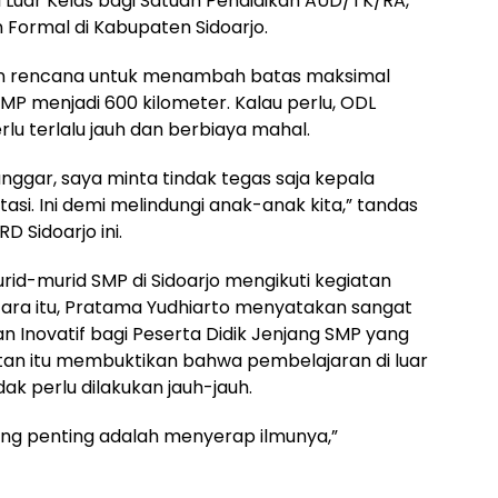
 Luar Kelas bagi Satuan Pendidikan AUD/TK/RA,
 Formal di Kabupaten Sidoarjo.
an rencana untuk menambah batas maksimal
SMP menjadi 600 kilometer. Kalau perlu, ODL
erlu terlalu jauh dan berbiaya mahal.
nggar, saya minta tindak tegas saja kepala
asi. Ini demi melindungi anak-anak kita,” tandas
 Sidoarjo ini.
-murid SMP di Sidoarjo mengikuti kegiatan
tara itu, Pratama Yudhiarto menyatakan sangat
n Inovatif bagi Peserta Didik Jenjang SMP yang
iatan itu membuktikan bahwa pembelajaran di luar
ak perlu dilakukan jauh-jauh.
ang penting adalah menyerap ilmunya,”