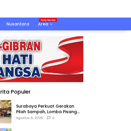
Nusantara
Area
rita Populer
Surabaya Perkuat Gerakan
Pilah Sampah, Lomba Pisang
Danor Jadi Langkah Awal
Agustus 6, 2026
0
Menuju Kampung Pancasila