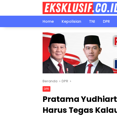
Langsung
ke
konten
Home
Kepolisian
TNI
DPR
Beranda
DPR
DPR
Pratama Yudhiart
Harus Tegas Kala