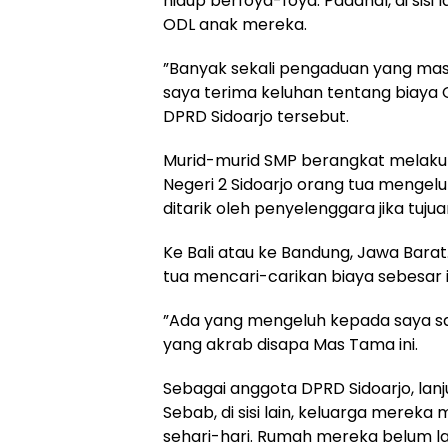
hidup berfoya-foya. Padahal, di sisi
ODL anak mereka.
”Banyak sekali pengaduan yang masu
saya terima keluhan tentang biaya OD
DPRD Sidoarjo tersebut.
Murid-murid SMP berangkat melakuk
Negeri 2 Sidoarjo orang tua menge
ditarik oleh penyelenggara jika tuju
Ke Bali atau ke Bandung, Jawa Barat.
tua mencari-carikan biaya sebesar i
”Ada yang mengeluh kepada saya samp
yang akrab disapa Mas Tama ini.
Sebagai anggota DPRD Sidoarjo, lanju
Sebab, di sisi lain, keluarga mere
sehari-hari. Rumah mereka belum la