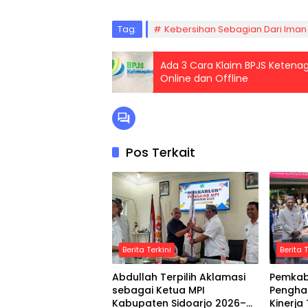
Tag:
Kebersihan Sebagian Dari Iman
Ada 3 Cara Klaim BPJS Ketenag
Online dan Offline
Pos Terkait
Berita Terkini
Berita T
Abdullah Terpilih Aklamasi
Pemkab 
sebagai Ketua MPI
Pengha
Kabupaten Sidoarjo 2026–
Kinerja