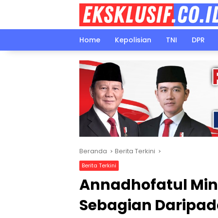
Langsung
ke
konten
Home
Kepolisian
TNI
DPR
Beranda
Berita Terkini
Berita Terkini
Annadhofatul Min
Sebagian Daripad