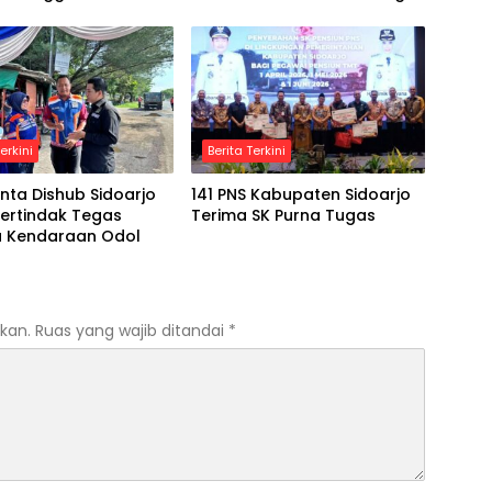
sia
Bisnis
erkini
Berita Terkini
nta Dishub Sidoarjo
141 PNS Kabupaten Sidoarjo
ertindak Tegas
Terima SK Purna Tugas
 Kendaraan Odol
kan.
Ruas yang wajib ditandai
*