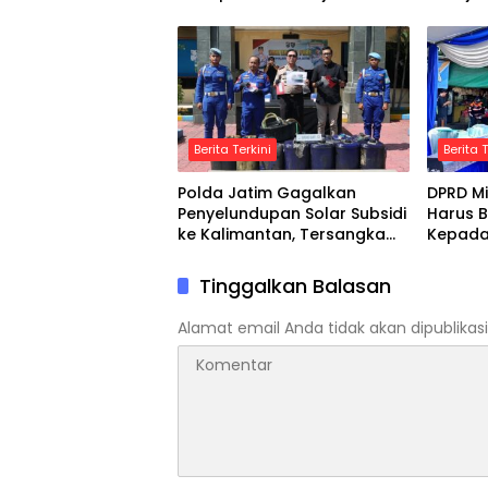
2030
Indone
Berita Terkini
Berita T
Polda Jatim Gagalkan
DPRD Mi
Penyelundupan Solar Subsidi
Harus B
ke Kalimantan, Tersangka
Kepada
Asal Blora Diamankan
Tinggalkan Balasan
Alamat email Anda tidak akan dipublikasi