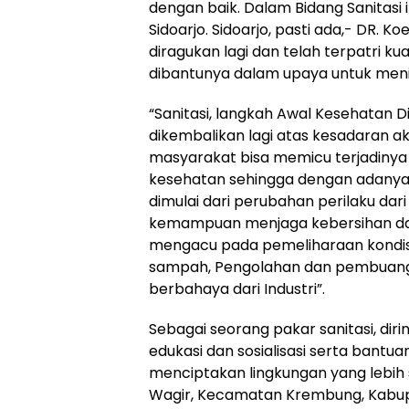
dengan baik. Dalam Bidang Sanitasi 
Sidoarjo. Sidoarjo, pasti ada,- DR. K
diragukan lagi dan telah terpatri k
dibantunya dalam upaya untuk meni
“Sanitasi, langkah Awal Kesehatan D
dikembalikan lagi atas kesadaran a
masyarakat bisa memicu terjadinya
kesehatan sehingga dengan adanya p
dimulai dari perubahan perilaku dari 
kemampuan menjaga kebersihan dan 
mengacu pada pemeliharaan kondisi 
sampah, Pengolahan dan pembuangan
berbahaya dari Industri”.
Sebagai seorang pakar sanitasi, di
edukasi dan sosialisasi serta bant
menciptakan lingkungan yang lebih 
Wagir, Kecamatan Krembung, Kabupate