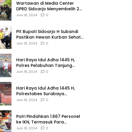
Wartawan di Media Center
DPRD Sidoarjo Menyembelih 2
Ekor Kambing
Juni 18, 2024
0
Plt Bupati Sidoarjo H Subandi
Pastikan Hewan Kurban Sehat
dan Aman
Juni 18, 2024
0
Hari Raya Idul Adha 1445 H,
Polres Pelabuhan Tanjung
Perak Salurkan 49 Hewan
Juni 18, 2024
0
Korban.
Hari Raya Idul Adha 1445 H,
Polrestabes Surabaya
Menerima dan Menyalurkan
Juni 18, 2024
0
143 Hewan Kurban
Polri Pindahkan 1.667 Personel
ke IKN, Termasuk Para
Jenderal.
Juni 18, 2024
0