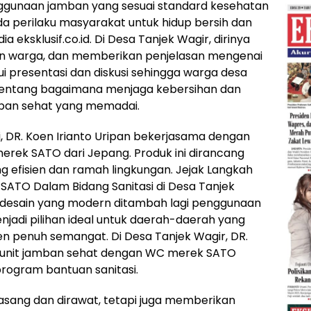
gunaan jamban yang sesuai standard kesehatan
ada perilaku masyarakat untuk hidup bersih dan
 eksklusif.co.id. Di Desa Tanjek Wagir, dirinya
an warga, dan memberikan penjelasan mengenai
i presentasi dan diskusi sehingga warga desa
ntang bagaimana menjaga kebersihan dan
ban sehat yang memadai.
 DR. Koen Irianto Uripan bekerjasama dengan
rek SATO dari Jepang. Produk ini dirancang
g efisien dan ramah lingkungan. Jejak Langkah
 SATO Dalam Bidang Sanitasi di Desa Tanjek
n desain yang modern ditambah lagi penggunaan
jadi pilihan ideal untuk daerah-daerah yang
Koen penuh semangat. Di Desa Tanjek Wagir, DR.
5 unit jamban sehat dengan WC merek SATO
rogram bantuan sanitasi.
asang dan dirawat, tetapi juga memberikan