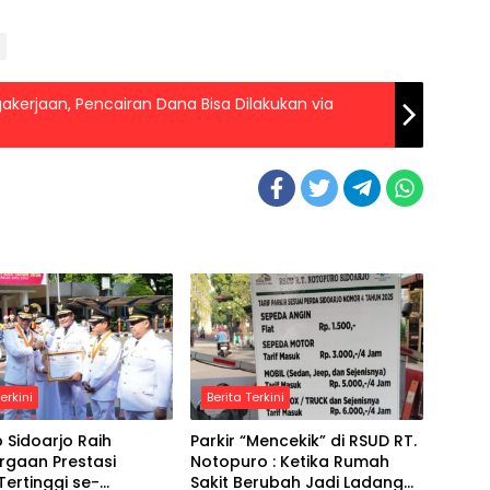
akerjaan, Pencairan Dana Bisa Dilakukan via
erkini
Berita Terkini
Sidoarjo Raih
Parkir “Mencekik” di RSUD RT.
rgaan Prestasi
Notopuro : Ketika Rumah
 Tertinggi se-
Sakit Berubah Jadi Ladang