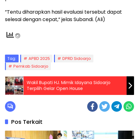
”Tentu diharapkan hasil evaluasi tersebut dapat
selesai dengan cepat,” jelas Subandi. (Ali)
Tag:
APBD 2025
DPRD Sidoarjo
Pemkab Sidoarjo
Wakil Bupati HJ. Mimik Idayana Sidoarjo
Terpilih Gelar Open House
Pos Terkait