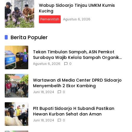
Wabup Sidoarjo Tinjau UMKM Kumis
Kucing
Pemerintah
Agustus 6, 2026
Berita Populer
Tekan Timbulan Sampah, ASN Pemkot
Surabaya Wajib Kelola Sampah Organik
dari Rumah
Agustus 6, 2026
0
Wartawan di Media Center DPRD Sidoarjo
Menyembelih 2 Ekor Kambing
Juni 18, 2024
0
Plt Bupati Sidoarjo H Subandi Pastikan
Hewan Kurban Sehat dan Aman
Juni 18, 2024
0