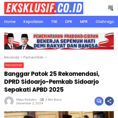
Langsung
ke
konten
Home
Kepolisian
TNI
DPR
MPR
Olahraga
Beranda
Pemerintah
Pemerintah
Banggar Patok 25 Rekomendasi,
DPRD Sidoarjo-Pemkab Sidoarjo
Sepakati APBD 2025
Meja Redaksi
3 Min Baca
Desember 2, 2024