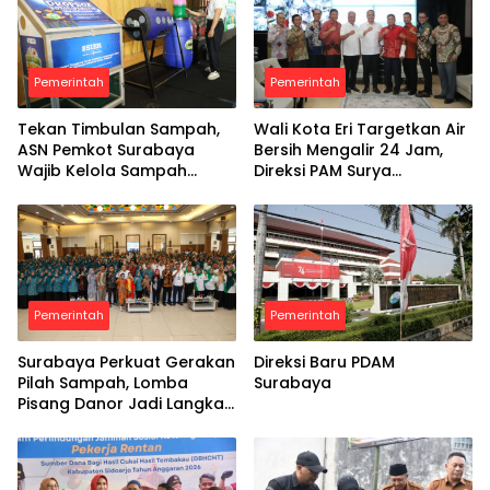
Pemerintah
Pemerintah
Tekan Timbulan Sampah,
Wali Kota Eri Targetkan Air
ASN Pemkot Surabaya
Bersih Mengalir 24 Jam,
Wajib Kelola Sampah
Direksi PAM Surya
Organik dari Rumah
Sembada Diminta Libatkan
Investor
Pemerintah
Pemerintah
Surabaya Perkuat Gerakan
Direksi Baru PDAM
Pilah Sampah, Lomba
Surabaya
Pisang Danor Jadi Langkah
Awal Menuju Kampung
Pancasila