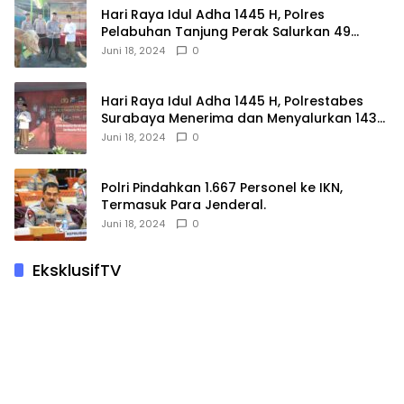
Hari Raya Idul Adha 1445 H, Polres
Pelabuhan Tanjung Perak Salurkan 49
Hewan Korban.
Juni 18, 2024
0
Hari Raya Idul Adha 1445 H, Polrestabes
Surabaya Menerima dan Menyalurkan 143
Hewan Kurban
Juni 18, 2024
0
Polri Pindahkan 1.667 Personel ke IKN,
Termasuk Para Jenderal.
Juni 18, 2024
0
EksklusifTV