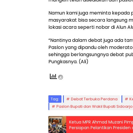
Namun kami juga meminta kepada p
masyarakat bisa secara langsung mel
lokasi acara seperti nobar di Alun Al
“Nantinya dalam debat juga ada ta
Paslon yang dipandu oleh moderato
sehingga berlangsungnya debat publ
Pungkasnya. (Ali)
Tag:
Debat Terbuka Perdana
K
Paslon Bupati dan Wakil Bupati Sidoarj
Ketua MPR Ahmad Muzani Pimp
Persiapan Pelantikan Presiden 