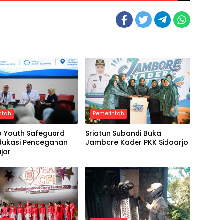
ntah
Pemerintah
o Youth Safeguard
Sriatun Subandi Buka
Edukasi Pencegahan
Jambore Kader PKK Sidoarjo
ajar