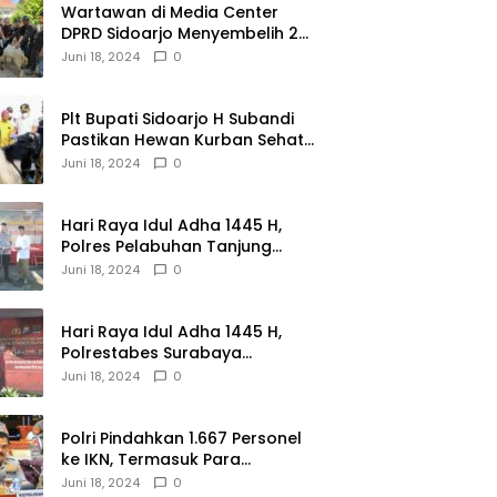
Wartawan di Media Center
DPRD Sidoarjo Menyembelih 2
Ekor Kambing
Juni 18, 2024
0
Plt Bupati Sidoarjo H Subandi
Pastikan Hewan Kurban Sehat
dan Aman
Juni 18, 2024
0
Hari Raya Idul Adha 1445 H,
Polres Pelabuhan Tanjung
Perak Salurkan 49 Hewan
Juni 18, 2024
0
Korban.
Hari Raya Idul Adha 1445 H,
Polrestabes Surabaya
Menerima dan Menyalurkan
Juni 18, 2024
0
143 Hewan Kurban
Polri Pindahkan 1.667 Personel
ke IKN, Termasuk Para
Jenderal.
Juni 18, 2024
0