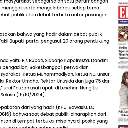
a masyarakat sebagai salah satu pertimbangan
 menggali serta mengelaborasi setiap tema
bat publik atau debat terbuka antar pasangan
atakan bahwa yang hadir dalam debat publik
Wakil Bupati, partai pengusul, 20 orang pendukung
a yaitu Pjs Bupati, Sidoarjo Kapolresta, Dandim
ua pengadilan, Bakesbangpol, perwakilan
h masyarakat, Ketua Muhammadiyah, ketua NU, unsur
a, Rektor Umaha, Rektor Unusida dan juga 75 dari
,” urai Fauzan usai rapat di Lesehan Neng Lis
Selasa (15/10/2024).
pakatan dari yang hadir (KPU, Bawaslu, LO
 0816) bahwa saat debat publik, diharapkan dari
ton di tempat terbuka, misalnya di posko yang
on atau membuka nobar sendiri.