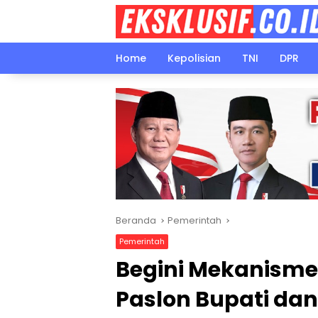
Langsung
ke
konten
Home
Kepolisian
TNI
DPR
Beranda
Pemerintah
Pemerintah
Begini Mekanisme
Paslon Bupati dan