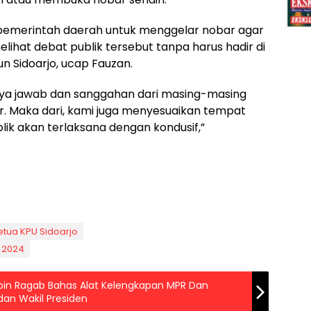
emerintah daerah untuk menggelar nobar agar
ihat debat publik tersebut tanpa harus hadir di
un Sidoarjo, ucap Fauzan.
nya jawab dan sanggahan dari masing-masing
r. Maka dari, kami juga menyesuaikan tempat
ik akan terlaksana dengan kondusif,”
etua KPU Sidoarjo
o 2024
in Ragab Bahas Alat Kelengkapan MPR Dan
dan Wakil Presiden