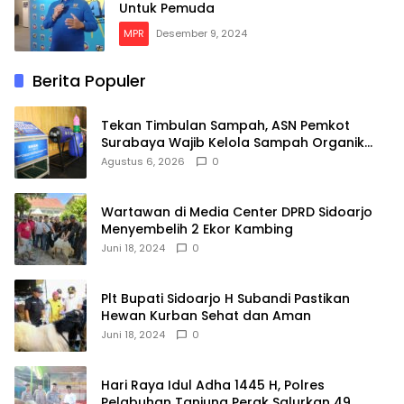
Untuk Pemuda
MPR
Desember 9, 2024
Berita Populer
Tekan Timbulan Sampah, ASN Pemkot
Surabaya Wajib Kelola Sampah Organik
dari Rumah
Agustus 6, 2026
0
Wartawan di Media Center DPRD Sidoarjo
Menyembelih 2 Ekor Kambing
Juni 18, 2024
0
Plt Bupati Sidoarjo H Subandi Pastikan
Hewan Kurban Sehat dan Aman
Juni 18, 2024
0
Hari Raya Idul Adha 1445 H, Polres
Pelabuhan Tanjung Perak Salurkan 49