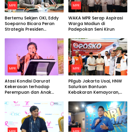
MPR
MPR
Bertemu Sekjen OKI, Eddy
WAKA MPR Serap Aspirasi
Soeparno Bicara Peran
Warga Madiun di
Strategis Presiden
Padepokan Seni Kirun
Prabowo Untuk Dunia
Islam
MPR
MPR
Atasi Kondisi Darurat
Pilgub Jakarta Usai, HNW
Kekerasan terhadap
Salurkan Bantuan
Perempuan dan Anak
Kebakaran Kemayoran,
dengan Langkah Nyata
Minta Pemerintah Siapkan
Hunian Tetap Bagi Para
Korban
MPR
MPR