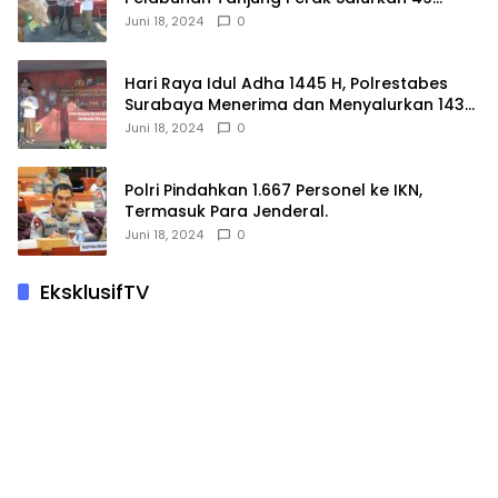
Hewan Korban.
Juni 18, 2024
0
Hari Raya Idul Adha 1445 H, Polrestabes
Surabaya Menerima dan Menyalurkan 143
Hewan Kurban
Juni 18, 2024
0
Polri Pindahkan 1.667 Personel ke IKN,
Termasuk Para Jenderal.
Juni 18, 2024
0
EksklusifTV