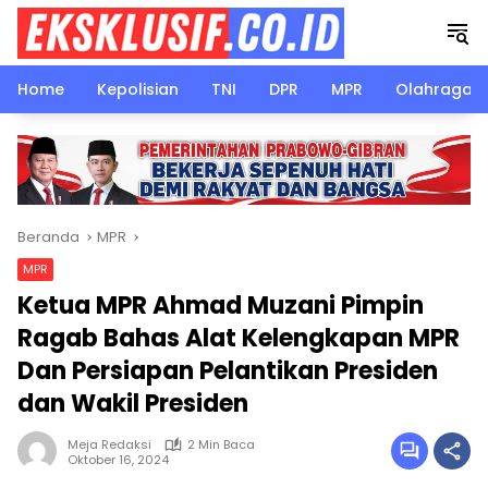
Langsung
ke
konten
Home
Kepolisian
TNI
DPR
MPR
Olahraga
Beranda
MPR
MPR
Ketua MPR Ahmad Muzani Pimpin
Ragab Bahas Alat Kelengkapan MPR
Dan Persiapan Pelantikan Presiden
dan Wakil Presiden
Meja Redaksi
2 Min Baca
Oktober 16, 2024