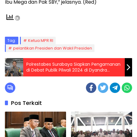
Ibu Mega dan Pak SBY,” jelasnya. (Red)
Tag:
Ketua MPR RI
pelantikan Presiden dan Wakil Presiden
Polrestabes Surabaya Siapkan Pengamanan
di Debat Publik Pilwali 2024 di Dyandra
Convention Center
Pos Terkait