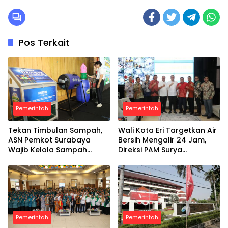
Pos Terkait
Pemerintah
Pemerintah
Tekan Timbulan Sampah,
Wali Kota Eri Targetkan Air
ASN Pemkot Surabaya
Bersih Mengalir 24 Jam,
Wajib Kelola Sampah
Direksi PAM Surya
Organik dari Rumah
Sembada Diminta Libatkan
Investor
Pemerintah
Pemerintah