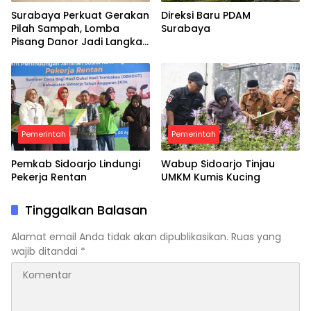
Surabaya Perkuat Gerakan
Direksi Baru PDAM
Pilah Sampah, Lomba
Surabaya
Pisang Danor Jadi Langkah
Awal Menuju Kampung
Pancasila
Pemerintah
Pemerintah
Pemkab Sidoarjo Lindungi
Wabup Sidoarjo Tinjau
Pekerja Rentan
UMKM Kumis Kucing
Tinggalkan Balasan
Alamat email Anda tidak akan dipublikasikan.
Ruas yang
wajib ditandai
*