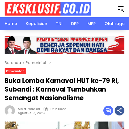
Langsung
ke
konten
Home
Kepolisian
TNI
DPR
MPR
Olahraga
Beranda
Pemerintah
Pemerintah
Buka Lomba Karnaval HUT ke-79 RI,
Subandi : Karnaval Tumbuhkan
Semangat Nasionalisme
Meja Redaksi
1 Min Baca
Agustus 13, 2024