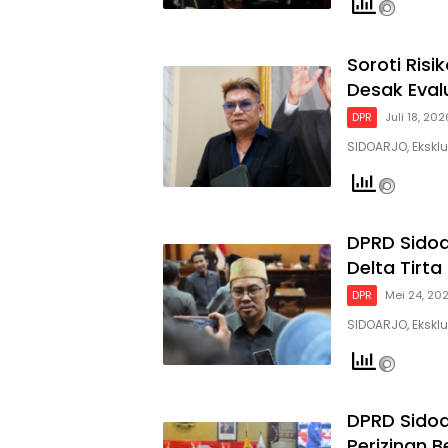
Soroti Risi
Desak Eval
DPR
Juli 18, 202
SIDOARJO, Eksklu
DPRD Sidoa
Delta Tirta
DPR
Mei 24, 20
SIDOARJO, Ekskl
DPRD Sidoa
Perizinan B