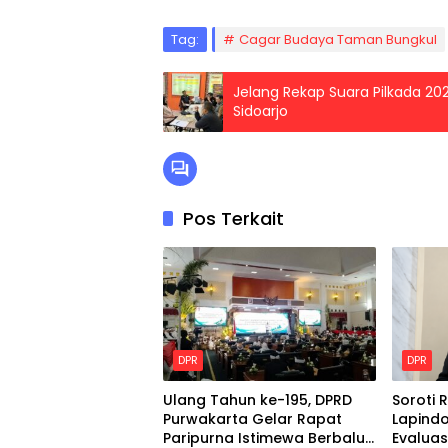
Tag:
Cagar Budaya Taman Bungkul
Jelang Rekap Suara Pilkada 20
Sidoarjo
Pos Terkait
DPR
DPR
Ulang Tahun ke-195, DPRD
Soroti R
Purwakarta Gelar Rapat
Lapindo
Paripurna Istimewa Berbalut
Evaluas