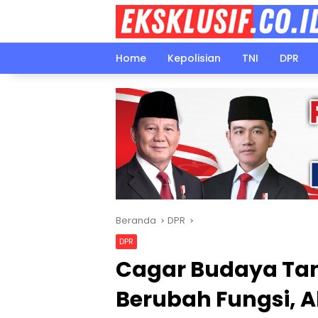
Langsung
ke
konten
Home
Kepolisian
TNI
DPR
Beranda
DPR
DPR
Cagar Budaya Ta
Berubah Fungsi, A