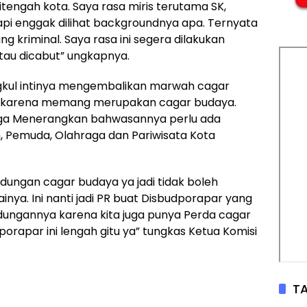
tengah kota. Saya rasa miris terutama SK,
 tapi enggak dilihat backgroundnya apa. Ternyata
g kriminal. Saya rasa ini segera dilakukan
tau dicabut” ungkapnya.
gkul intinya mengembalikan marwah cagar
l karena memang merupakan cagar budaya.
juga Menerangkan bahwasannya perlu ada
 Pemuda, Olahraga dan Pariwisata Kota
ungan cagar budaya ya jadi tidak boleh
a. Ini nanti jadi PR buat Disbudporapar yang
ungannya karena kita juga punya Perda cagar
orapar ini lengah gitu ya” tungkas Ketua Komisi
TA