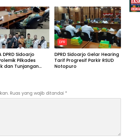
l
Perbaikan Layanan
DPR
A DPRD Sidoarjo
DPRD Sidoarjo Gelar Hearing
olemik Pilkades
Tarif Progresif Parkir RSUD
ak dan Tunjangan
Notopuro
Tugas BPD
kan.
Ruas yang wajib ditandai
*