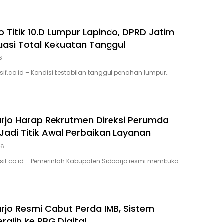
ko Titik 10.D Lumpur Lapindo, DPRD Jatim
uasi Total Kekuatan Tanggul
6
sif.co.id – Kondisi kestabilan tanggul penahan lumpur…
rjo Harap Rekrutmen Direksi Perumda
 Jadi Titik Awal Perbaikan Layanan
26
usif.co.id – Pemerintah Kabupaten Sidoarjo resmi membuka…
rjo Resmi Cabut Perda IMB, Sistem
eralih ke PBG Digital