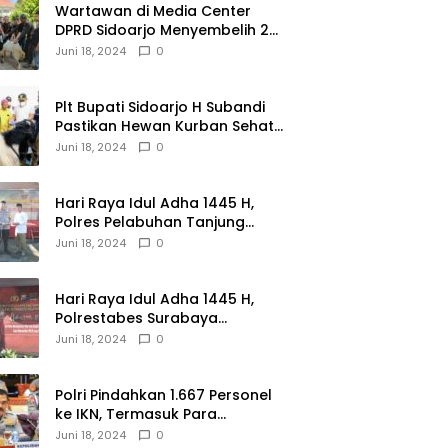
Wartawan di Media Center
DPRD Sidoarjo Menyembelih 2
Ekor Kambing
Juni 18, 2024
0
Plt Bupati Sidoarjo H Subandi
Pastikan Hewan Kurban Sehat
dan Aman
Juni 18, 2024
0
Hari Raya Idul Adha 1445 H,
Polres Pelabuhan Tanjung
Perak Salurkan 49 Hewan
Juni 18, 2024
0
Korban.
Hari Raya Idul Adha 1445 H,
Polrestabes Surabaya
Menerima dan Menyalurkan
Juni 18, 2024
0
143 Hewan Kurban
Polri Pindahkan 1.667 Personel
ke IKN, Termasuk Para
Jenderal.
Juni 18, 2024
0