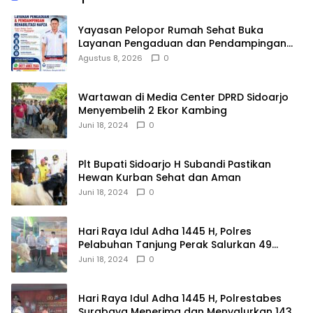
Yayasan Pelopor Rumah Sehat Buka
Layanan Pengaduan dan Pendampingan
Rehabilitasi NAPZA 24 Jam
Agustus 8, 2026
0
Wartawan di Media Center DPRD Sidoarjo
Menyembelih 2 Ekor Kambing
Juni 18, 2024
0
Plt Bupati Sidoarjo H Subandi Pastikan
Hewan Kurban Sehat dan Aman
Juni 18, 2024
0
Hari Raya Idul Adha 1445 H, Polres
Pelabuhan Tanjung Perak Salurkan 49
Hewan Korban.
Juni 18, 2024
0
Hari Raya Idul Adha 1445 H, Polrestabes
Surabaya Menerima dan Menyalurkan 143