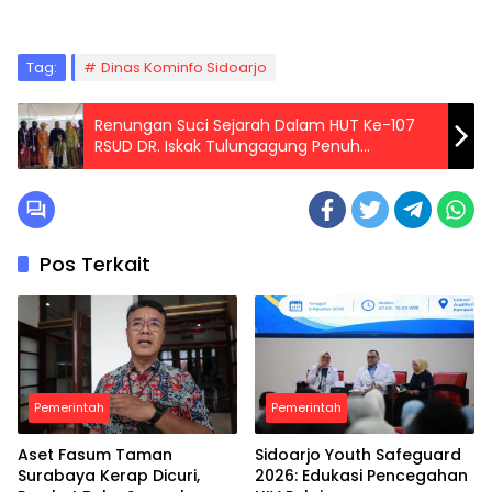
Tag:
Dinas Kominfo Sidoarjo
Renungan Suci Sejarah Dalam HUT Ke-107
RSUD DR. Iskak Tulungagung Penuh
Kebahagiaan
Pos Terkait
Pemerintah
Pemerintah
Aset Fasum Taman
Sidoarjo Youth Safeguard
Surabaya Kerap Dicuri,
2026: Edukasi Pencegahan