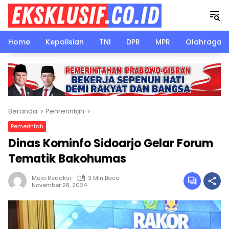
Langsung
ke
konten
Home
Kepolisian
TNI
DPR
MPR
Olahraga
Beranda
Pemerintah
Pemerintah
Dinas Kominfo Sidoarjo Gelar Forum
Tematik Bakohumas
Meja Redaksi
3 Min Baca
November 28, 2024