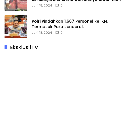
Hewan Kurban
Juni 18, 2024
0
Polri Pindahkan 1.667 Personel ke IKN,
Termasuk Para Jenderal.
Juni 18, 2024
0
EksklusifTV