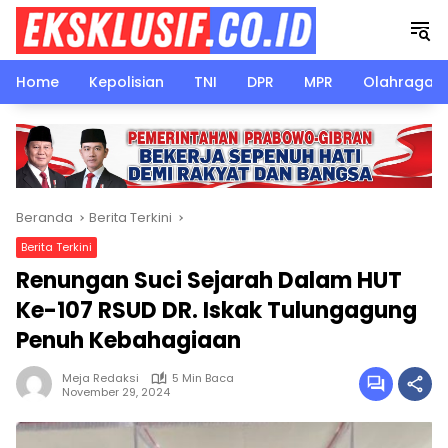
Langsung
ke
konten
Home
Kepolisian
TNI
DPR
MPR
Olahraga
Beranda
Berita Terkini
Berita Terkini
Renungan Suci Sejarah Dalam HUT
Ke-107 RSUD DR. Iskak Tulungagung
Penuh Kebahagiaan
Meja Redaksi
5 Min Baca
November 29, 2024