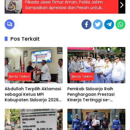
Pilkada Jawa Timur Aman, Polda Jatim
Sampaikan Apresiasi dan Pesan untuk
Warga Masyarakat
Pos Terkait
Berita Terkini
Berita Terkini
Abdullah Terpilih Aklamasi
Pemkab Sidoarjo Raih
sebagai Ketua MPI
Penghargaan Prestasi
Kabupaten Sidoarjo 2026–
Kinerja Tertinggi se-
2030
Indonesia