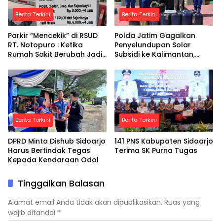
Berita Terkini
Berita Terkini
Parkir “Mencekik” di RSUD
Polda Jatim Gagalkan
RT. Notopuro : Ketika
Penyelundupan Solar
Rumah Sakit Berubah Jadi
Subsidi ke Kalimantan,
Ladang Bisnis
Tersangka Asal Blora
Diamankan
Berita Terkini
Berita Terkini
DPRD Minta Dishub Sidoarjo
141 PNS Kabupaten Sidoarjo
Harus Bertindak Tegas
Terima SK Purna Tugas
Kepada Kendaraan Odol
Tinggalkan Balasan
Alamat email Anda tidak akan dipublikasikan.
Ruas yang
wajib ditandai
*