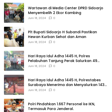
Wartawan di Media Center DPRD Sidoarjo
Menyembelih 2 Ekor Kambing
Juni 18, 2024
0
Plt Bupati Sidoarjo H Subandi Pastikan
Hewan Kurban Sehat dan Aman
Juni 18, 2024
0
Hari Raya Idul Adha 1445 H, Polres
Pelabuhan Tanjung Perak Salurkan 49
Hewan Korban.
Juni 18, 2024
0
Hari Raya Idul Adha 1445 H, Polrestabes
Surabaya Menerima dan Menyalurkan 143
Hewan Kurban
Juni 18, 2024
0
Polri Pindahkan 1.667 Personel ke IKN,
Termasuk Para Jenderal.